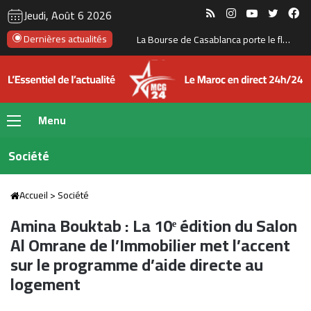
RSS
Instagram
YouTube
Twitte
Fa
Jeudi, Août 6 2026
Dernières actualités
La Bourse de Casablanca porte le flottant de CIH Bank à 35 %
Menu
Société
Accueil
>
Société
Amina Bouktab : La 10ᵉ édition du Salon
Al Omrane de l’Immobilier met l’accent
sur le programme d’aide directe au
logement