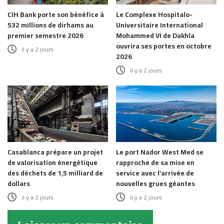
CIH Bank porte son bénéfice à
Le Complexe Hospitalo-
532 millions de dirhams au
Universitaire International
premier semestre 2026
Mohammed VI de Dakhla
ouvrira ses portes en octobre
il y a 2 jours
2026
il y a 2 jours
Casablanca prépare un projet
Le port Nador West Med se
de valorisation énergétique
rapproche de sa mise en
des déchets de 1,5 milliard de
service avec l’arrivée de
dollars
nouvelles grues géantes
il y a 2 jours
il y a 2 jours