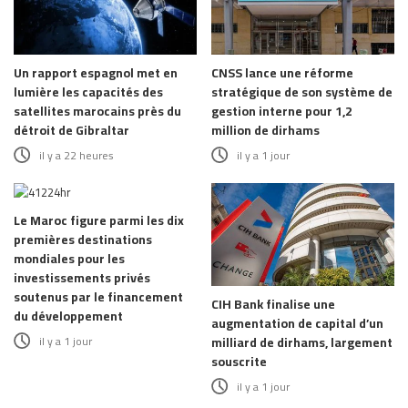
Un rapport espagnol met en
CNSS lance une réforme
lumière les capacités des
stratégique de son système de
satellites marocains près du
gestion interne pour 1,2
détroit de Gibraltar
million de dirhams
il y a 22 heures
il y a 1 jour
Le Maroc figure parmi les dix
premières destinations
mondiales pour les
investissements privés
soutenus par le financement
CIH Bank finalise une
du développement
augmentation de capital d’un
il y a 1 jour
milliard de dirhams, largement
souscrite
il y a 1 jour