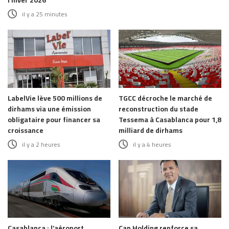
l’hiver 2026
il y a 25 minutes
LabelVie lève 500 millions de
TGCC décroche le marché de
dirhams via une émission
reconstruction du stade
obligataire pour financer sa
Tessema à Casablanca pour 1,8
croissance
milliard de dirhams
il y a 2 heures
il y a 4 heures
Casablanca : l’aéroport
Cap Holding renforce sa