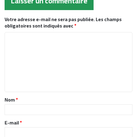
Laisser un commentaire
Votre adresse e-mail ne sera pas publiée.
Les champs
obligatoires sont indiqués avec
*
C
o
m
m
e
n
t
Nom
*
a
i
r
E-mail
*
e