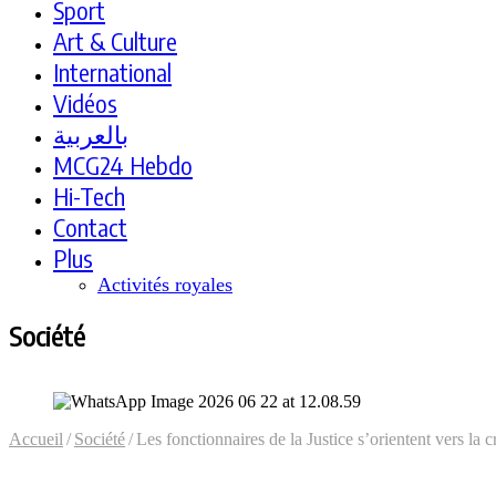
Sport
Art & Culture
International
Vidéos
بالعربية
MCG24 Hebdo
Hi-Tech
Contact
Plus
Activités royales
Société
Accueil
/
Société
/
Les fonctionnaires de la Justice s’orientent vers la 