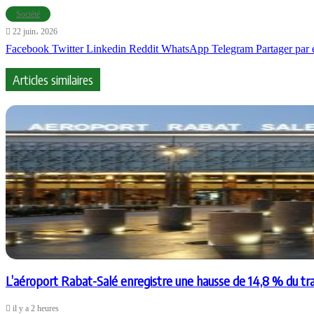
Société
22 juin، 2026
Facebook
Twitter
Linkedin
Reddit
WhatsApp
Telegram
Partager par 
Articles similaires
L’aéroport Rabat-Salé enregistre une hausse de 14,8 % du tr
il y a 2 heures