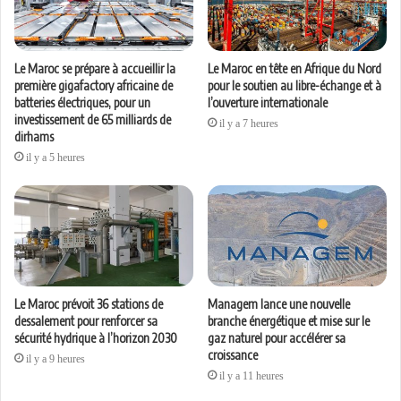
Le Maroc se prépare à accueillir la
Le Maroc en tête en Afrique du Nord
première gigafactory africaine de
pour le soutien au libre-échange et à
batteries électriques, pour un
l’ouverture internationale
investissement de 65 milliards de
il y a 7 heures
dirhams
il y a 5 heures
Le Maroc prévoit 36 stations de
Managem lance une nouvelle
dessalement pour renforcer sa
branche énergétique et mise sur le
sécurité hydrique à l’horizon 2030
gaz naturel pour accélérer sa
croissance
il y a 9 heures
il y a 11 heures