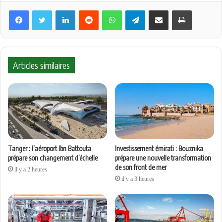
Linkedin
Reddit
WhatsApp
Telegram
Partager par email
Imprimer
Articles similaires
Tanger : l’aéroport Ibn Battouta
Investissement émirati : Bouznika
prépare son changement d’échelle
prépare une nouvelle transformation
de son front de mer
il y a 2 heures
il y a 3 heures