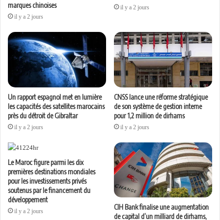
marques chinoises
il y a 2 jours
il y a 2 jours
Un rapport espagnol met en lumière
CNSS lance une réforme stratégique
les capacités des satellites marocains
de son système de gestion interne
près du détroit de Gibraltar
pour 1,2 million de dirhams
il y a 2 jours
il y a 2 jours
Le Maroc figure parmi les dix
premières destinations mondiales
pour les investissements privés
soutenus par le financement du
développement
CIH Bank finalise une augmentation
il y a 2 jours
de capital d’un milliard de dirhams,