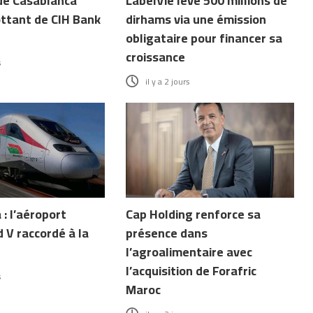
de Casablanca
LabelVie lève 500 millions de
ottant de CIH Bank
dirhams via une émission
obligataire pour financer sa
croissance
s
il y a 2 jours
: l’aéroport
Cap Holding renforce sa
V raccordé à la
présence dans
l’agroalimentaire avec
l’acquisition de Forafric
s
Maroc