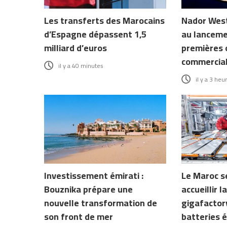
Les transferts des Marocains
Nador West
d’Espagne dépassent 1,5
au lanceme
milliard d’euros
premières 
commercia
il y a 40 minutes
il y a 3 heu
Investissement émirati :
Le Maroc s
Bouznika prépare une
accueillir 
nouvelle transformation de
gigafactory
son front de mer
batteries é