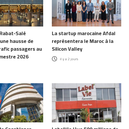
 Rabat-Salé
La startup marocaine Afdal
 une hausse de
représentera le Maroc à la
rafic passagers au
Silicon Valley
mestre 2026
il y a 2 jours