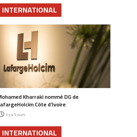
INTERNATIONAL
Mohamed Kharraki nommé DG de
afargeHolcim Côte d’Ivoire
il y a 5 jours
INTERNATIONAL