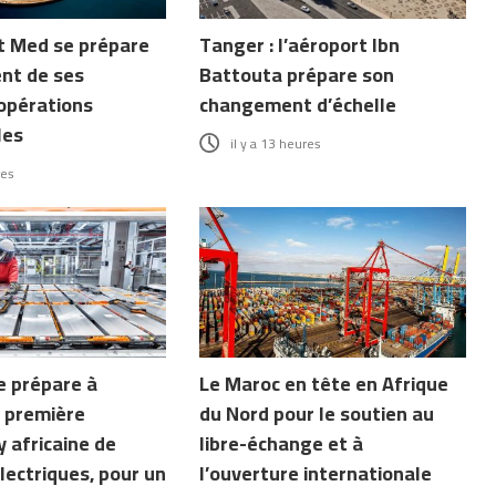
 Med se prépare
Tanger : l’aéroport Ibn
nt de ses
Battouta prépare son
opérations
changement d’échelle
les
il y a 13 heures
res
e prépare à
Le Maroc en tête en Afrique
la première
du Nord pour le soutien au
 africaine de
libre-échange et à
lectriques, pour un
l’ouverture internationale