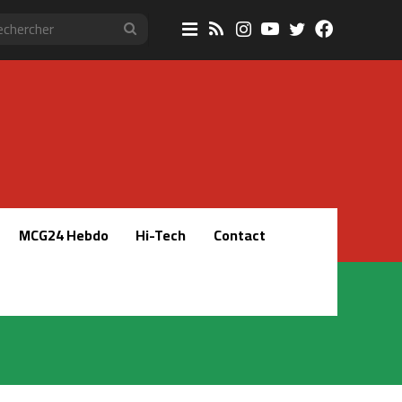
Sidebar
RSS
Instagram
YouTube
Twitter
Faceboo
Rechercher
(barre
latérale)
MCG24 Hebdo
Hi-Tech
Contact