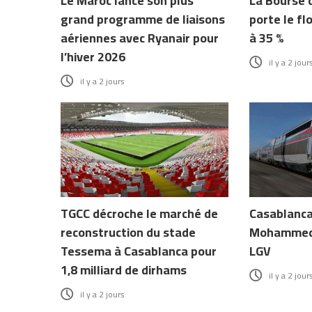
Le Maroc lance son plus
La Bourse 
grand programme de liaisons
porte le fl
aériennes avec Ryanair pour
à 35 %
l’hiver 2026
il y a 2 jour
il y a 2 jours
TGCC décroche le marché de
Casablanca 
reconstruction du stade
Mohammed 
Tessema à Casablanca pour
LGV
1,8 milliard de dirhams
il y a 2 jour
il y a 2 jours