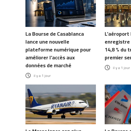
La Bourse de Casablanca
L’aéroport
lance une nouvelle
enregistre
plateforme numérique pour
14,8 % du t
améliorer l’accès aux
premier se
données de marché
il y a 1 jour
il y a 1 jour