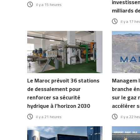
investisse
il y a 15 heures
milliards d
il y a 17 he
Le Maroc prévoit 36 stations
Managem l
de dessalement pour
branche én
renforcer sa sécurité
sur le gaz 
hydrique à l’horizon 2030
accélérer s
il y a 21 heures
il y a 22 he