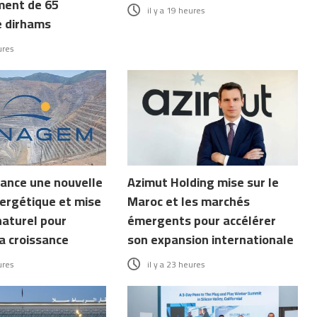
ment de 65
il y a 19 heures
e dirhams
ures
ance une nouvelle
Azimut Holding mise sur le
ergétique et mise
Maroc et les marchés
naturel pour
émergents pour accélérer
a croissance
son expansion internationale
ures
il y a 23 heures