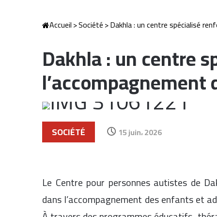
Accueil
>
Société
>
Dakhla : un centre spécialisé r
Dakhla : un centre s
l’accompagnement d
SOCIÉTÉ
15 juin، 2026
Le Centre pour personnes autistes de
Da
dans l’accompagnement des enfants et adul
À travers des programmes éducatifs, théra