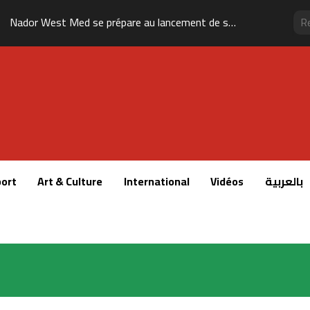
Tanger : l’aéroport Ibn Battouta prépare son changement d’échelle
ort
Art & Culture
International
Vidéos
بالعربية