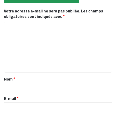
Votre adresse e-mail ne sera pas publiée.
Les champs
obligatoires sont indiqués avec
*
C
o
m
m
e
n
t
Nom
*
a
i
r
E-mail
*
e
*