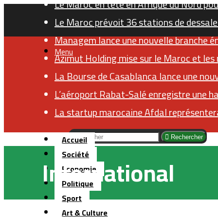
Le Maroc en tête en Afrique du Nord pour
Le Maroc prévoit 36 stations de dessale
Managem lance une nouvelle branche éner
Menu
Azimut Holding mise sur le Maroc et les
La Bourse de Casablanca lance une nouv
L’aéroport Rabat-Salé enregistre une h
La startup marocaine Afdal représentera
Accueil
Rechercher
Société
International
Economie
Politique
Sport
Art & Culture