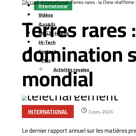
Accueil
>
International
>
Terres rares : la Chine réaffir
International
Terres rares 
Vidéos
بالعربية
MCG24 Hebdo
domination s
Hi-Tech
Contact
Plus
mondial
Activités royales
INTERNATIONAL
3 juin، 2026
Le dernier rapport annuel sur les matières p