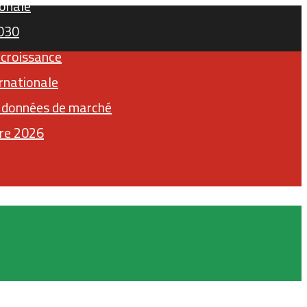
ionale
2030
 croissance
rnationale
x données de marché
tre 2026
Twitter
Facebook