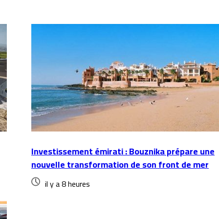
Investissement émirati : Bouznika prépare une
nouvelle transformation de son front de mer
il y a 8 heures