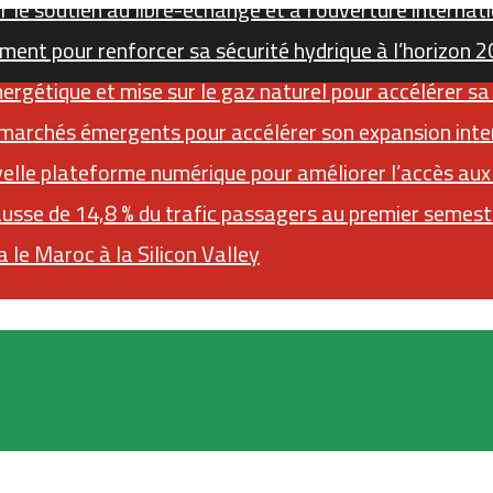
 le soutien au libre-échange et à l’ouverture internat
ment pour renforcer sa sécurité hydrique à l’horizon 
gétique et mise sur le gaz naturel pour accélérer sa
 marchés émergents pour accélérer son expansion inte
elle plateforme numérique pour améliorer l’accès au
ausse de 14,8 % du trafic passagers au premier semes
 le Maroc à la Silicon Valley
Sidebar (barre latérale)
RSS
Instagram
YouTube