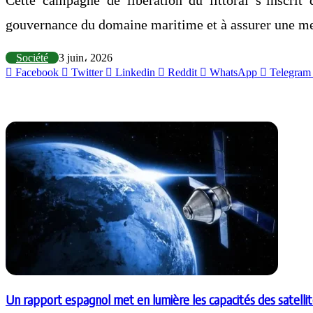
gouvernance du domaine maritime et à assurer une mei
Société
3 juin، 2026
Facebook
Twitter
Linkedin
Reddit
WhatsApp
Telegram
Articles similaires
Un rapport espagnol met en lumière les capacités des satellit