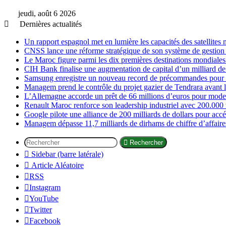
jeudi, août 6 2026
Dernières actualités
Un rapport espagnol met en lumière les capacités des satellites 
CNSS lance une réforme stratégique de son système de gestion 
Le Maroc figure parmi les dix premières destinations mondiales
CIH Bank finalise une augmentation de capital d’un milliard de
Samsung enregistre un nouveau record de précommandes pour s
Managem prend le contrôle du projet gazier de Tendrara avant 
L’Allemagne accorde un prêt de 66 millions d’euros pour moder
Renault Maroc renforce son leadership industriel avec 200.000 
Google pilote une alliance de 200 milliards de dollars pour accél
Managem dépasse 11,7 milliards de dirhams de chiffre d’affair
Rechercher
Sidebar (barre latérale)
Article Aléatoire
RSS
Instagram
YouTube
Twitter
Facebook