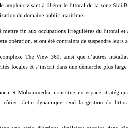
e ampleur visant à libérer le littoral de la zone Sidi
anisation du domaine public maritime.
à mettre fin aux occupations irrégulières du littoral et 
tte opération, et ont été contraints de suspendre leurs 
omplexe The View 360, ainsi que d’autres installati
ités locales et s’inscrit dans une démarche plus larg
anca et Mohammedia, constitue un espace stratégique 
t côtier. Cette dynamique rend la gestion du litto
 dans une série d’actions similaires menées dans d’a