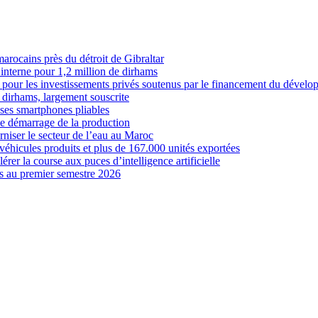
marocains près du détroit de Gibraltar
interne pour 1,2 million de dirhams
 pour les investissements privés soutenus par le financement du dével
 dirhams, largement souscrite
es smartphones pliables
le démarrage de la production
niser le secteur de l’eau au Maroc
véhicules produits et plus de 167.000 unités exportées
érer la course aux puces d’intelligence artificielle
es au premier semestre 2026