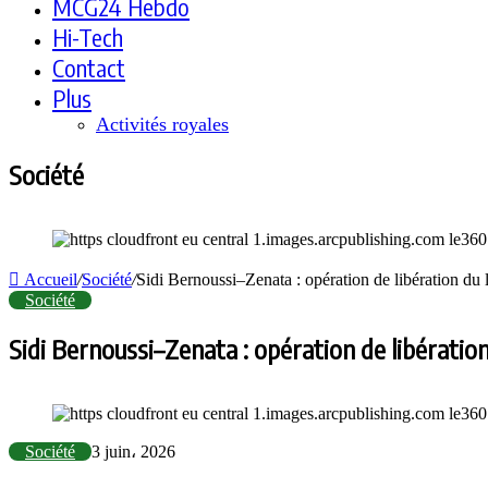
MCG24 Hebdo
Hi-Tech
Contact
Plus
Activités royales
Société
Accueil
/
Société
/
Sidi Bernoussi–Zenata : opération de libération du li
Société
Sidi Bernoussi–Zenata : opération de libération
Société
3 juin، 2026