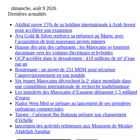
dimanche, août 9 2026
Dernières actualités
Akdital ouvre 15% de sa holding internationale à Arab Invest
pour accélérer son expansion
Aya Gold & Silver renforce sa présence au Maroc avec
l’acquisition de trois nouveaux projets miniers
Hausse des prix des carburants : les Marocains se tournent
davantage vers les voitures électriques et hybrides
OCP accélère dans le dessalement : 410 millions de m³ d’eau
par an
Boulemane : un projet de 251 MDH pour sécuriser
l’approvisionnement en eau potable
Six jeunes Marocains décrochent la 2ᵉ place mondiale dans
une compétition internationale de recherche mathématique
Les transferts des Marocains d’Espagne dépassent 1,5 milliard
d’euros
Nador West Med se prépare au lancement de ses premières
opérations commerciales
Tanger : l’aéroport Ibn Battouta prépare son changement
d’échelle
lancement des activités religieuses aux Moussem de Moulay
Abdellah Amghar