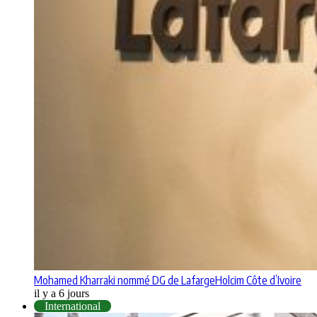
Mohamed Kharraki nommé DG de LafargeHolcim Côte d’Ivoire
il y a 6 jours
International