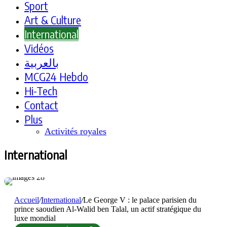
Sport
Art & Culture
International
Vidéos
بالعربية
MCG24 Hebdo
Hi-Tech
Contact
Plus
Activités royales
International
Accueil
/
International
/
Le George V : le palace parisien du
prince saoudien Al-Walid ben Talal, un actif stratégique du
luxe mondial