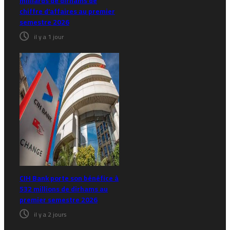
milliards de dirhams de
chiffre d’affaires au premier
semestre 2026
il y a 1 jour
CIH Bank porte son bénéfice à
532 millions de dirhams au
premier semestre 2026
il y a 2 jours