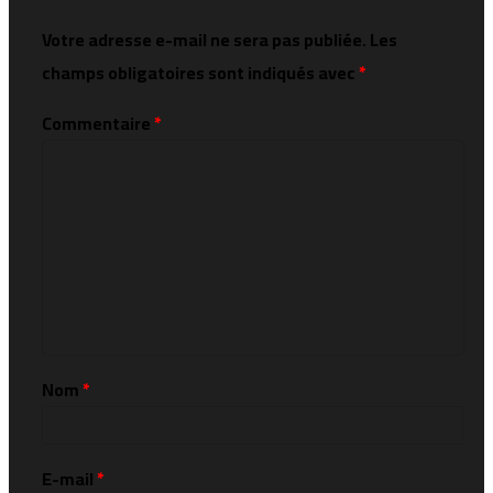
Votre adresse e-mail ne sera pas publiée.
Les
champs obligatoires sont indiqués avec
*
Commentaire
*
Nom
*
E-mail
*