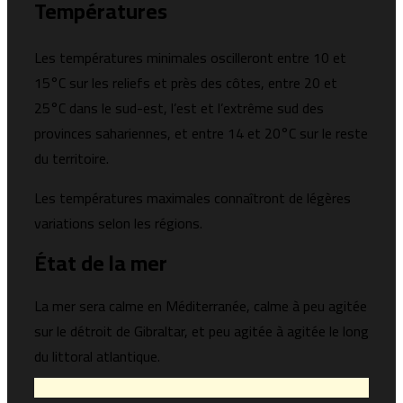
Températures
Les températures minimales oscilleront entre 10 et
15°C sur les reliefs et près des côtes, entre 20 et
25°C dans le sud-est, l’est et l’extrême sud des
provinces sahariennes, et entre 14 et 20°C sur le reste
du territoire.
Les températures maximales connaîtront de légères
variations selon les régions.
État de la mer
La mer sera calme en Méditerranée, calme à peu agitée
sur le détroit de Gibraltar, et peu agitée à agitée le long
du littoral atlantique.