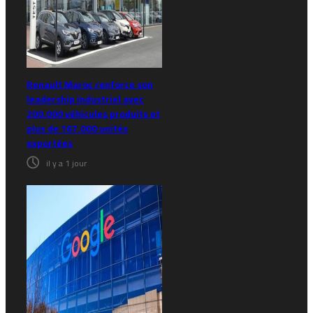
Renault Maroc renforce son
leadership industriel avec
200.000 véhicules produits et
plus de 167.000 unités
exportées
il y a 1 jour