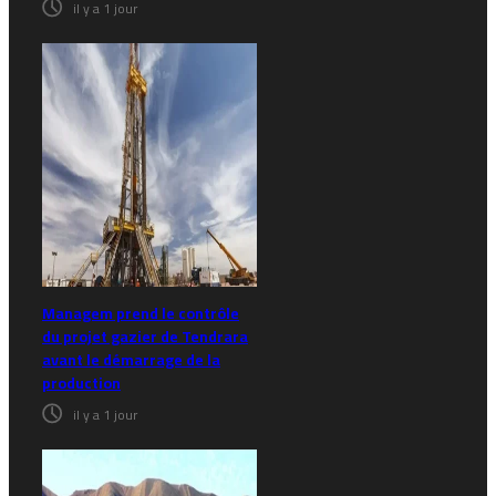
il y a 1 jour
Managem prend le contrôle
du projet gazier de Tendrara
avant le démarrage de la
production
il y a 1 jour