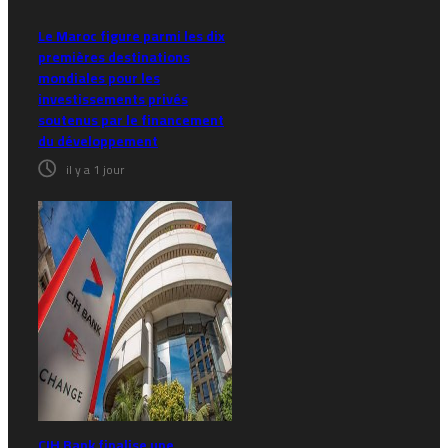
Le Maroc figure parmi les dix
premières destinations
mondiales pour les
investissements privés
soutenus par le financement
du développement
il y a 1 jour
CIH Bank finalise une