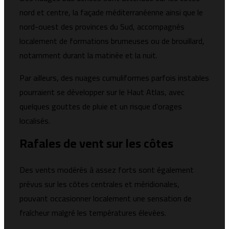
nord et centre, la façade méditerranéenne ainsi que le
nord-ouest des provinces du Sud, accompagnés
localement de formations brumeuses ou de brouillard,
notamment durant la matinée et la nuit.
Par ailleurs, des nuages cumuliformes parfois instables
pourraient se développer sur le Haut Atlas, avec
quelques gouttes de pluie et un risque d’orages
localisés.
Rafales de vent sur les côtes
Des vents modérés à assez forts sont également
prévus sur les côtes centrales et méridionales,
pouvant occasionner localement une sensation de
fraîcheur malgré les températures élevées.