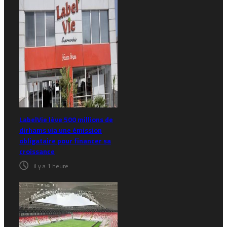
LabelVie lève 500 millions de
dirhams via une émission
obligataire pour financer sa
croissance
il y a 1 heure