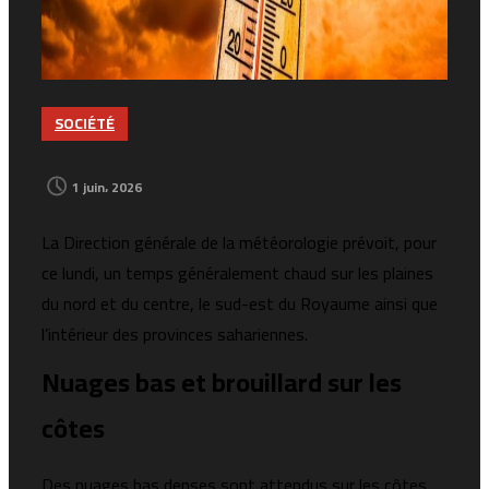
SOCIÉTÉ
1 juin، 2026
La Direction générale de la météorologie prévoit, pour
ce lundi, un temps généralement chaud sur les plaines
du nord et du centre, le sud-est du Royaume ainsi que
l’intérieur des provinces sahariennes.
Nuages bas et brouillard sur les
côtes
Des nuages bas denses sont attendus sur les côtes