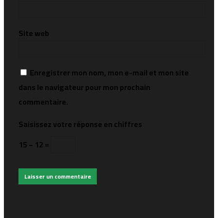
Site web
Enregistrer mon nom, mon e-mail et mon site
dans le navigateur pour mon prochain
commentaire.
Saisissez votre réponse en chiffres
15 − 12 =