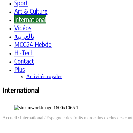
Sport
Art & Culture
International
Vidéos
بالعربية
MCG24 Hebdo
Hi-Tech
Contact
Plus
Activités royales
International
Accueil
/
International
/
Espagne : des fruits marocains exclus des cant