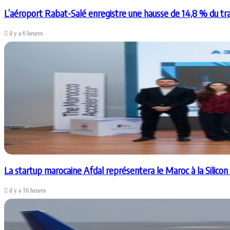
L’aéroport Rabat-Salé enregistre une hausse de 14,8 % du tr
il y a 6 heures
La startup marocaine Afdal représentera le Maroc à la Silicon
il y a 16 heures