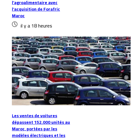
l’agroalimentaire avec
l’acquisition de Forafric
Maroc
il y a 18 heures
Les ventes de voitures
dépassent 152.000 unités au
Maroc, portées par les
modèles électriques et les