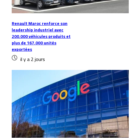
Renault Maroc renforce son
leadership industriel avec
200.000 véhicules produits et
plus de 167.000 unités
exportées
il y a 2 jours