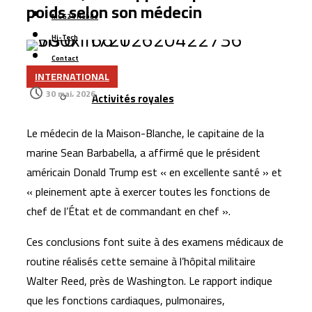
poids selon son médecin
Tessema à Casablanca pour 1,8 milliard de dirhams
MCG24 Hebdo
Casablanca : l’aéroport Mohammed V raccordé à la LGV
Hi-Tech
Cap Holding renforce sa présence dans
Contact
INTERNATIONAL
l’agroalimentaire avec l’acquisition de Forafric Maroc
Plus
30 mai، 2026
Activités royales
Les ventes de voitures dépassent 152.000 unités au
Maroc, portées par les modèles électriques et les
Le médecin de la Maison-Blanche, le capitaine de la
marques chinoises
marine Sean Barbabella, a affirmé que le président
Le Maroc se classe 106ᵉ au monde dans l’indice
américain Donald Trump est « en excellente santé » et
mondial de résidence 2026
« pleinement apte à exercer toutes les fonctions de
Un rapport espagnol met en lumière les capacités des
chef de l’État et de commandant en chef ».
satellites marocains près du détroit de Gibraltar
Ces conclusions font suite à des examens médicaux de
routine réalisés cette semaine à l’hôpital militaire
Walter Reed, près de Washington. Le rapport indique
que les fonctions cardiaques, pulmonaires,