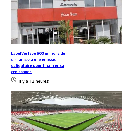
LabelVie lève 500 millions de
dirhams via une émission
obligataire pour financer sa
croissance
il y a 12 heures