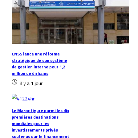
CNSS lance une réforme
stratégique de son système
de gestion interne pour 1,2
million de dirhams
il y a 1 jour
Le Maroc figure parmi les dix
premières destinations
mondiales pour les
investissements privés
soutenus par le financement