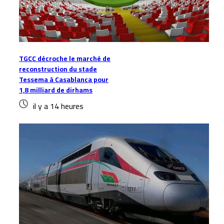
TGCC décroche le marché de
reconstruction du stade
Tessema à Casablanca pour
1,8 milliard de dirhams
il y a 14 heures