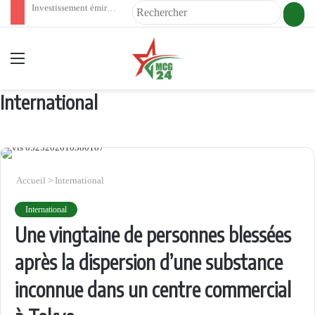
Investissement émirati : Bouznika prépare une nouvelle transformation de son front de mer
Rech
Menu
International
Accueil
>
International
International
Une vingtaine de personnes blessées
après la dispersion d’une substance
inconnue dans un centre commercial