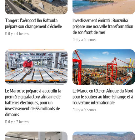
Tanger : l’aéroport Ibn Battouta
Investissement émirati : Bouznika
prépare son changement d’échelle
prépare une nouvelle transformation
de son front de mer
il y a 4 heures
il y a 5 heures
Le Maroc se prépare à accueillir la
Le Maroc en tête en Afrique du Nord
première gigafactory africaine de
pour le soutien au libre-échange et à
batteries électriques, pour un
l’ouverture internationale
investissement de 65 milliards de
il y a 9 heures
dirhams
il y a 7 heures