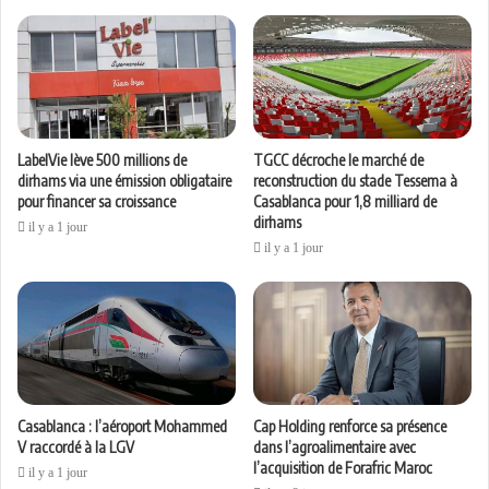
LabelVie lève 500 millions de
TGCC décroche le marché de
dirhams via une émission obligataire
reconstruction du stade Tessema à
pour financer sa croissance
Casablanca pour 1,8 milliard de
dirhams
il y a 1 jour
il y a 1 jour
Casablanca : l’aéroport Mohammed
Cap Holding renforce sa présence
V raccordé à la LGV
dans l’agroalimentaire avec
l’acquisition de Forafric Maroc
il y a 1 jour