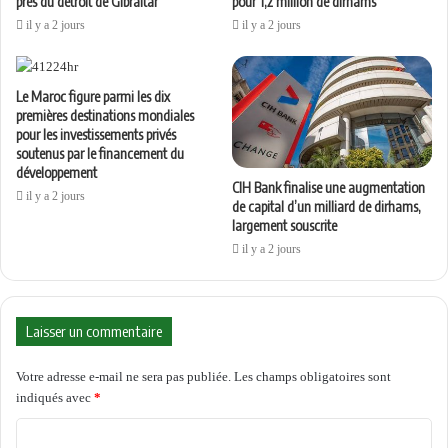
près du détroit de Gibraltar
pour 1,2 million de dirhams
il y a 2 jours
il y a 2 jours
Le Maroc figure parmi les dix
premières destinations mondiales
pour les investissements privés
soutenus par le financement du
développement
CIH Bank finalise une augmentation
il y a 2 jours
de capital d’un milliard de dirhams,
largement souscrite
il y a 2 jours
Laisser un commentaire
Votre adresse e-mail ne sera pas publiée.
Les champs obligatoires sont
indiqués avec
*
C