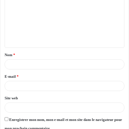
o
m
m
e
n
t
Nom
*
a
i
r
E-mail
*
e
*
Site web
Enregistrer mon nom, mon e-mail et mon site dans le navigateur pour
mon prochain commentaire.