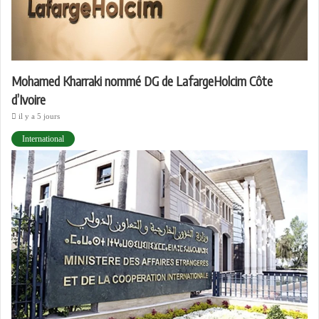
Mohamed Kharraki nommé DG de LafargeHolcim Côte
d’Ivoire
il y a 5 jours
International