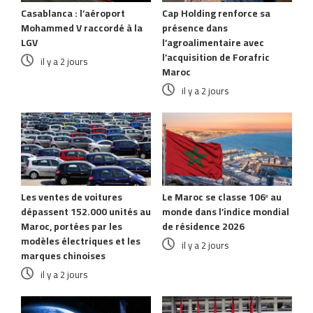
Casablanca : l’aéroport
Cap Holding renforce sa
Mohammed V raccordé à la
présence dans
LGV
l’agroalimentaire avec
l’acquisition de Forafric
il y a 2 jours
Maroc
il y a 2 jours
Les ventes de voitures
Le Maroc se classe 106ᵉ au
dépassent 152.000 unités au
monde dans l’indice mondial
Maroc, portées par les
de résidence 2026
modèles électriques et les
il y a 2 jours
marques chinoises
il y a 2 jours