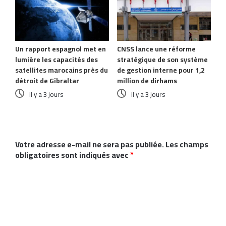
Un rapport espagnol met en
CNSS lance une réforme
lumière les capacités des
stratégique de son système
satellites marocains près du
de gestion interne pour 1,2
détroit de Gibraltar
million de dirhams
il y a 3 jours
il y a 3 jours
Laisser un commentaire
Votre adresse e-mail ne sera pas publiée.
Les champs
obligatoires sont indiqués avec
*
C
o
m
m