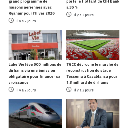
grand programme de
porte le flottant de CIH Bank
liaisons aériennes avec
à 35 %
Ryanair pour l’hiver 2026
il y a 2 jours
il y a 2 jours
LabelVie lève 500 millions de
TGCC décroche le marché de
dirhams via une émission
reconstruction du stade
obligataire pour financer sa
Tessema à Casablanca pour
croissance
1,8 milliard de dirhams
il y a 2 jours
il y a 2 jours