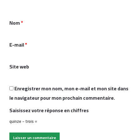
e
n
Nom
*
t
a
i
E-mail
*
r
e
Site web
*
Enregistrer mon nom, mon e-mail et mon site dans
le navigateur pour mon prochain commentaire.
Saisissez votre réponse en chiffres
quinze − trois =