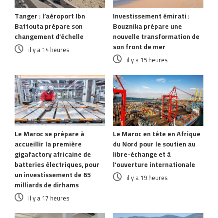
Tanger : l’aéroport Ibn
Investissement émirati :
Battouta prépare son
Bouznika prépare une
changement d’échelle
nouvelle transformation de
son front de mer
il y a 14 heures
il y a 15 heures
Le Maroc se prépare à
Le Maroc en tête en Afrique
accueillir la première
du Nord pour le soutien au
gigafactory africaine de
libre-échange et à
batteries électriques, pour
l’ouverture internationale
un investissement de 65
il y a 19 heures
milliards de dirhams
il y a 17 heures