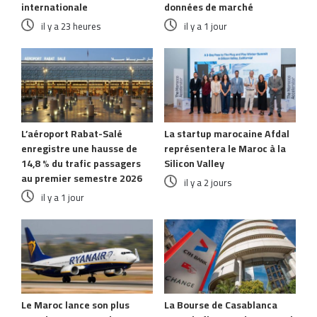
internationale
données de marché
il y a 23 heures
il y a 1 jour
L’aéroport Rabat-Salé
La startup marocaine Afdal
enregistre une hausse de
représentera le Maroc à la
14,8 % du trafic passagers
Silicon Valley
au premier semestre 2026
il y a 2 jours
il y a 1 jour
Le Maroc lance son plus
La Bourse de Casablanca