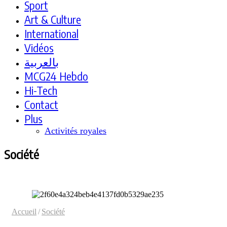
Sport
Art & Culture
International
Vidéos
بالعربية
MCG24 Hebdo
Hi-Tech
Contact
Plus
Activités royales
Société
Accueil
/
Société