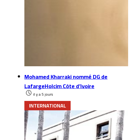
Mohamed Kharraki nommé DG de
LafargeHolcim Côte d’Ivoire
il y a 5 jours
INTERNATIONAL