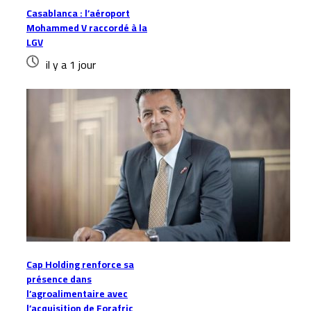
Casablanca : l’aéroport
Mohammed V raccordé à la
LGV
il y a 1 jour
Cap Holding renforce sa
présence dans
l’agroalimentaire avec
l’acquisition de Forafric