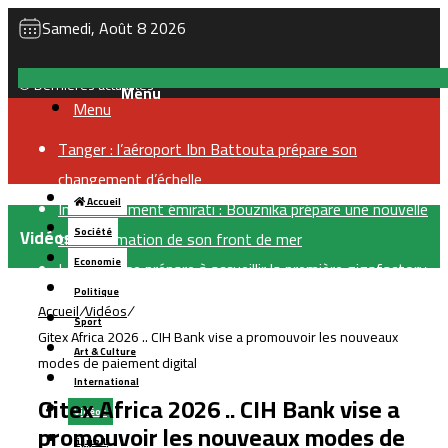
Samedi, Août 8 2026
Dernières actualités
Menu
Tanger : l’aéroport Ibn Battouta prépare son
changement d’échelle
Accueil
Investissement émirati : Bouznika prépare une nouvelle
Vidéos
Société
transformation de son front de mer
Economie
Le Maroc se prépare à accueillir la première gigafactory
Politique
africaine de batteries électriques, pour un
Accueil
/
Vidéos
/
Sport
investissement de 65 milliards de dirhams
Gitex Africa 2026 .. CIH Bank vise a promouvoir les nouveaux
Art & Culture
Le Maroc en tête en Afrique du Nord pour le soutien au
modes de paiement digital
International
libre-échange et à l’ouverture internationale
Gitex Africa 2026 .. CIH Bank vise a
Vidéos
Le Maroc prévoit 36 stations de dessalement pour
promouvoir les nouveaux modes de
بالعربية