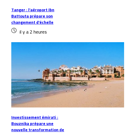
Tanger : l’aéroport Ibn
Battouta prépare son
changement d’échelle
il y a 2 heures
Investissement émirati :
Bouznika prépare une
nouvelle transformation de