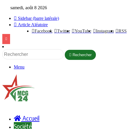
samedi, août 8 2026
Sidebar (barre latérale)
Article Aléatoire
Facebook
Twitter
YouTube
Instagram
RSS
Rechercher
Menu
Accueil
Société