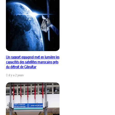
Un rapport espagnol met en lumière les
capacités des satellites marocains près
du détroit de Gibraltar
il y a 2 jours