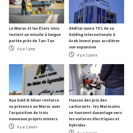
Le Maroc et les États-Unis
Akdital ouvre 15% de sa
testent un missile à longue
holding internationale à
portée près de Tan-Tan
Arab Invest pour accélérer
son expansion
il y a 1 jour
il y a 2 jours
Aya Gold & Silver renforce
Hausse des prix des
sa présence au Maroc avec
carburants : les Marocains
l’acquisition de trois
se tournent davantage vers
nouveaux projets miniers
les voitures électriques et
hybrides
il y a 2 jours
il y a 2 jours