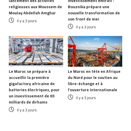
lancement des activités
Investissement émirati :
religieuses aux Moussem de
Bouznika prépare une
Moulay Abdellah Amghar
nouvelle transformation de
son front de mer
il y a 3 jours
il y a 3 jours
Le Maroc se prépare à
Le Maroc en tête en Afrique
accueillir la première
du Nord pour le soutien au
gigafactory africaine de
libre-échange et à
batteries électriques, pour
l’ouverture internationale
un investissement de 65
il y a 3 jours
milliards de dirhams
il y a 3 jours
Laisser un commentaire