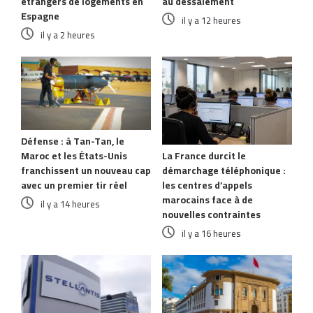
étrangers de logements en
au dessalement
Espagne
il y a 12 heures
il y a 2 heures
Défense : à Tan-Tan, le
Maroc et les États-Unis
La France durcit le
franchissent un nouveau cap
démarchage téléphonique :
avec un premier tir réel
les centres d’appels
marocains face à de
il y a 14 heures
nouvelles contraintes
il y a 16 heures