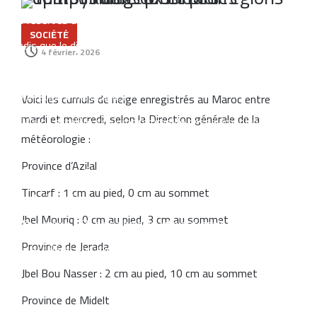
Les réserves du Maroc frôlent les 500 milliards de dirhams,
SOCIÉTÉ
tandis que le dirham se renforce face au dollar et à l’euro
4 février، 2026
L’ASMEX dévoile sa nouvelle feuille de route pour renforcer les
exportations marocaines
Voici les cumuls de neige enregistrés au Maroc entre
mardi et mercredi, selon la Direction générale de la
Le Maroc accélère son programme de dessalement pour
météorologie :
renforcer sa sécurité hydrique
Province d’Azilal
Le Maroc et les États-Unis testent un missile à longue portée
Tincarf : 1 cm au pied, 0 cm au sommet
près de Tan-Tan
Jbel Mouriq : 0 cm au pied, 3 cm au sommet
Akdital ouvre 15% de sa holding internationale à Arab Invest
Province de Jerada
pour accélérer son expansion
Jbel Bou Nasser : 2 cm au pied, 10 cm au sommet
Province de Midelt