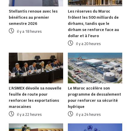
Stellantis renoue avec les
Les réserves du Maroc
bénéfices au premier
frôlent les 500 milliards de
semestre 2026
dirhams, tandis que le
dirham se renforce face au
il y a 18 heures
dollar et à l’euro
il y a 20 heures
L’ASMEX dévoile sa nouvelle
Le Maroc accélère son
feuille de route pour
programme de dessalement
renforcer les exportations
pour renforcer sa sécurité
marocaines
hydrique
il y a 22 heures
il y a 24 heures