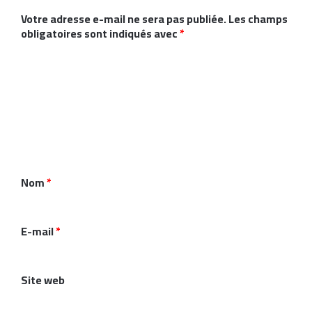
Votre adresse e-mail ne sera pas publiée.
Les champs
obligatoires sont indiqués avec
*
C
o
m
m
e
n
Nom
*
t
a
i
E-mail
*
r
e
Site web
*