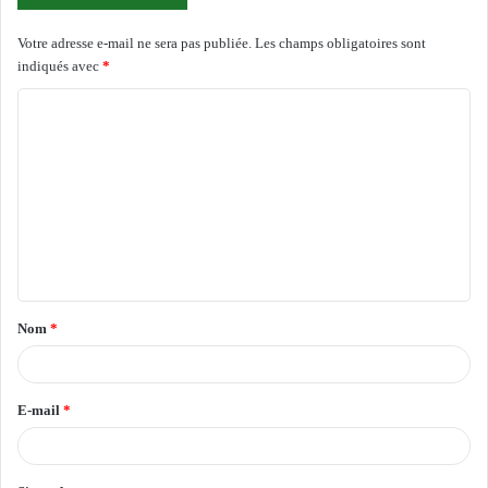
Votre adresse e-mail ne sera pas publiée.
Les champs obligatoires sont
indiqués avec
*
C
o
m
m
e
n
t
Nom
*
a
i
r
E-mail
*
e
*