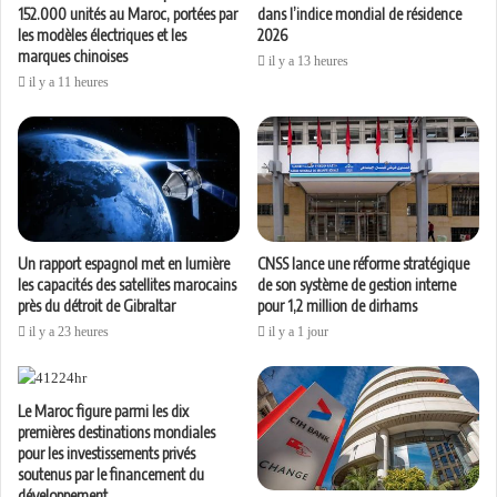
152.000 unités au Maroc, portées par
dans l’indice mondial de résidence
les modèles électriques et les
2026
marques chinoises
il y a 13 heures
il y a 11 heures
Un rapport espagnol met en lumière
CNSS lance une réforme stratégique
les capacités des satellites marocains
de son système de gestion interne
près du détroit de Gibraltar
pour 1,2 million de dirhams
il y a 23 heures
il y a 1 jour
Le Maroc figure parmi les dix
premières destinations mondiales
pour les investissements privés
soutenus par le financement du
développement