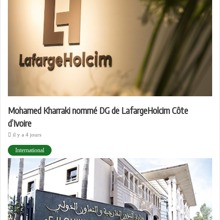
Mohamed Kharraki nommé DG de LafargeHolcim Côte
d’Ivoire
il y a 4 jours
International