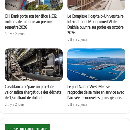
CIH Bank porte son bénéfice à 532
Le Complexe Hospitalo-Universitaire
millions de dirhams au premier
International Mohammed VI de
semestre 2026
Dakhla ouvrira ses portes en octobre
2026
il y a 2 jours
il y a 2 jours
Casablanca prépare un projet de
Le port Nador West Med se
valorisation énergétique des déchets
rapproche de sa mise en service avec
de 1,5 milliard de dollars
l’arrivée de nouvelles grues géantes
il y a 2 jours
il y a 2 jours
Laisser un commentaire