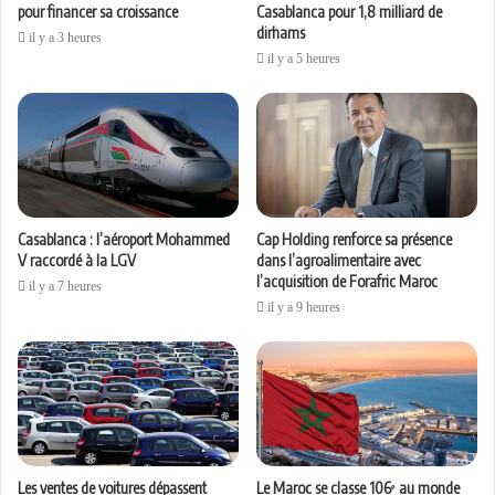
pour financer sa croissance
Casablanca pour 1,8 milliard de
dirhams
il y a 3 heures
il y a 5 heures
Casablanca : l’aéroport Mohammed
Cap Holding renforce sa présence
V raccordé à la LGV
dans l’agroalimentaire avec
l’acquisition de Forafric Maroc
il y a 7 heures
il y a 9 heures
Les ventes de voitures dépassent
Le Maroc se classe 106ᵉ au monde