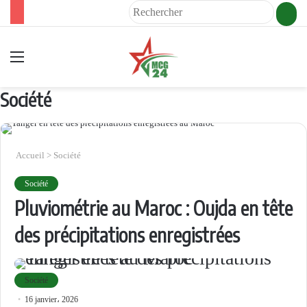
Rech
Menu
Société
Accueil
>
Société
Société
Pluviométrie au Maroc : Oujda en tête
des précipitations enregistrées
Société
16 janvier، 2026