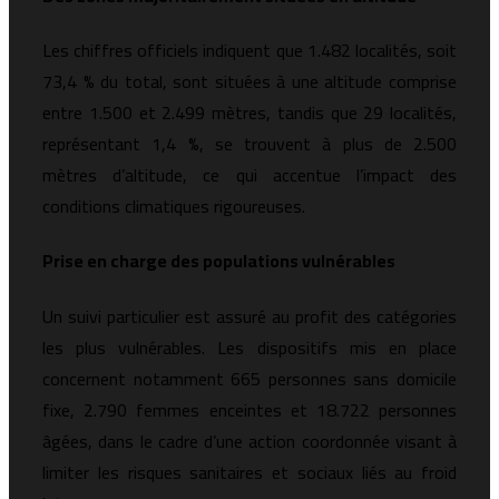
Les chiffres officiels indiquent que 1.482 localités, soit
73,4 % du total, sont situées à une altitude comprise
entre 1.500 et 2.499 mètres, tandis que 29 localités,
représentant 1,4 %, se trouvent à plus de 2.500
mètres d’altitude, ce qui accentue l’impact des
conditions climatiques rigoureuses.
Prise en charge des populations vulnérables
Un suivi particulier est assuré au profit des catégories
les plus vulnérables. Les dispositifs mis en place
concernent notamment 665 personnes sans domicile
fixe, 2.790 femmes enceintes et 18.722 personnes
âgées, dans le cadre d’une action coordonnée visant à
limiter les risques sanitaires et sociaux liés au froid