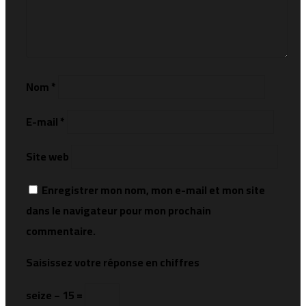
Nom
*
E-mail
*
Site web
Enregistrer mon nom, mon e-mail et mon site
dans le navigateur pour mon prochain
commentaire.
Saisissez votre réponse en chiffres
seize − 15 =