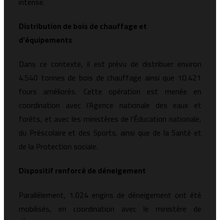
intense.
Distribution de bois de chauffage et
d’équipements
Dans ce contexte, il est prévu de distribuer environ
4.540 tonnes de bois de chauffage ainsi que 10.421
fours améliorés. Cette opération est menée en
coordination avec l’Agence nationale des eaux et
forêts, et avec les ministères de l’Éducation nationale,
du Préscolaire et des Sports, ainsi que de la Santé et
de la Protection sociale.
Dispositif renforcé de déneigement
Parallèlement, 1.024 engins de déneigement ont été
mobilisés, en coordination avec le ministère de