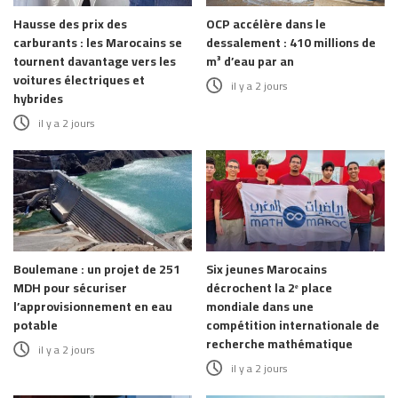
Hausse des prix des
OCP accélère dans le
carburants : les Marocains se
dessalement : 410 millions de
tournent davantage vers les
m³ d’eau par an
voitures électriques et
il y a 2 jours
hybrides
il y a 2 jours
Boulemane : un projet de 251
Six jeunes Marocains
MDH pour sécuriser
décrochent la 2ᵉ place
l’approvisionnement en eau
mondiale dans une
potable
compétition internationale de
recherche mathématique
il y a 2 jours
il y a 2 jours