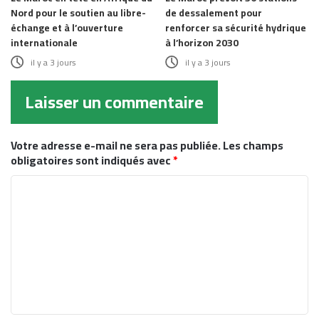
Nord pour le soutien au libre-
de dessalement pour
échange et à l’ouverture
renforcer sa sécurité hydrique
internationale
à l’horizon 2030
il y a 3 jours
il y a 3 jours
Laisser un commentaire
Votre adresse e-mail ne sera pas publiée.
Les champs
obligatoires sont indiqués avec
*
C
o
m
m
e
n
t