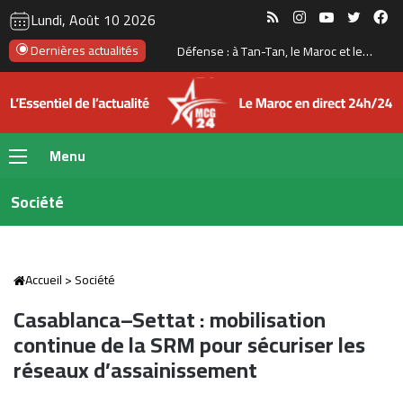
RSS
Instagram
YouTube
Twitte
Fa
Lundi, Août 10 2026
Dernières actualités
Défense : à Tan-Tan, le Maroc et les États-Unis franchissent un nouveau cap avec un premier tir réel
Menu
Société
Accueil
>
Société
Casablanca–Settat : mobilisation
continue de la SRM pour sécuriser les
réseaux d’assainissement