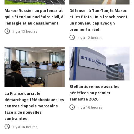
Maroc-Russie : un partenariat
Défense : à Tan-Tan, le Maroc
qui s’étend au nucléaire civil, à
et les États-Unis franchissent
l’énergie et au dessalement
un nouveau cap avec un
premier tir réel
il y a 10 heures
il y a 12 heures
Stellantis renoue avec les
bénéfices au premier
La France durcit le
semestre 2026
démarchage téléphonique : les
centres d’appels marocains
il y a 16 heures
face à de nouvelles
contraintes
il y a 14 heures