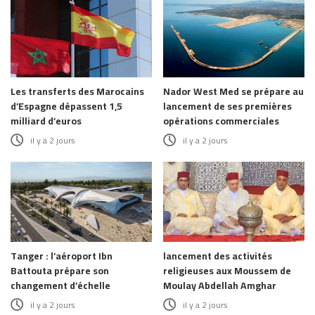
Les transferts des Marocains
Nador West Med se prépare au
d’Espagne dépassent 1,5
lancement de ses premières
milliard d’euros
opérations commerciales
il y a 2 jours
il y a 2 jours
Tanger : l’aéroport Ibn
lancement des activités
Battouta prépare son
religieuses aux Moussem de
changement d’échelle
Moulay Abdellah Amghar
il y a 2 jours
il y a 2 jours