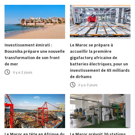
Investissement émirati :
Le Maroc se prépare à
Bouznika prépare une nouvelle
accueillir la première
transformation de son front
gigafactory africaine de
de mer
batteries électriques, pour un
investissement de 65 milliards
il y a 2 jours
de dirhams
il y a 3 jours
Le Maroc en tête en Afrique du
Le Maroc prévoit 36 stations