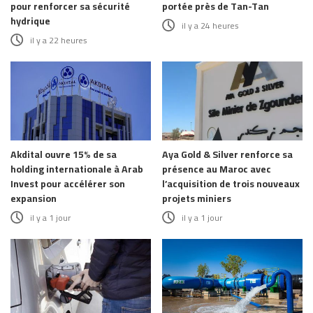
pour renforcer sa sécurité
portée près de Tan-Tan
hydrique
il y a 24 heures
il y a 22 heures
Akdital ouvre 15% de sa
Aya Gold & Silver renforce sa
holding internationale à Arab
présence au Maroc avec
Invest pour accélérer son
l’acquisition de trois nouveaux
expansion
projets miniers
il y a 1 jour
il y a 1 jour