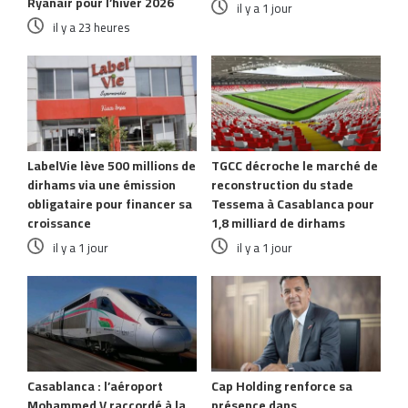
Ryanair pour l’hiver 2026
il y a 1 jour
il y a 23 heures
LabelVie lève 500 millions de
TGCC décroche le marché de
dirhams via une émission
reconstruction du stade
obligataire pour financer sa
Tessema à Casablanca pour
croissance
1,8 milliard de dirhams
il y a 1 jour
il y a 1 jour
Casablanca : l’aéroport
Cap Holding renforce sa
Mohammed V raccordé à la
présence dans