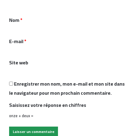
e
n
Nom
*
t
a
i
E-mail
*
r
e
Site web
*
Enregistrer mon nom, mon e-mail et mon site dans
le navigateur pour mon prochain commentaire.
Saisissez votre réponse en chiffres
onze + deux =