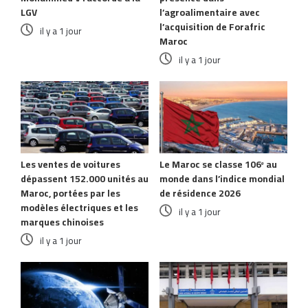
LGV
l’agroalimentaire avec
l’acquisition de Forafric
il y a 1 jour
Maroc
il y a 1 jour
Les ventes de voitures
Le Maroc se classe 106ᵉ au
dépassent 152.000 unités au
monde dans l’indice mondial
Maroc, portées par les
de résidence 2026
modèles électriques et les
il y a 1 jour
marques chinoises
il y a 1 jour