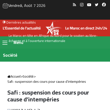
RSS
Instagram
YouTube
Twitte
Fa
Vendredi, Août 7 2026
Dernières actualités
Le Maroc en tête en Afrique du Nord pour le soutien au libre-
échange et à l’ouverture internationale
Menu
Société
Accueil
>
Société
>
Safi : suspension des cours pour cause d’intempéries
Safi : suspension des cours pour
cause d’intempéries