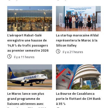
L’aéroport Rabat-Salé
La startup marocaine Afdal
enregistre une hausse de
représentera le Maroc à la
14,8 % du trafic passagers
Silicon Valley
au premier semestre 2026
il y a 21 heures
il y a 11 heures
Le Maroc lance son plus
La Bourse de Casablanca
grand programme de
porte le flottant de CIH Bank
liaisons aériennes avec
à 35 %