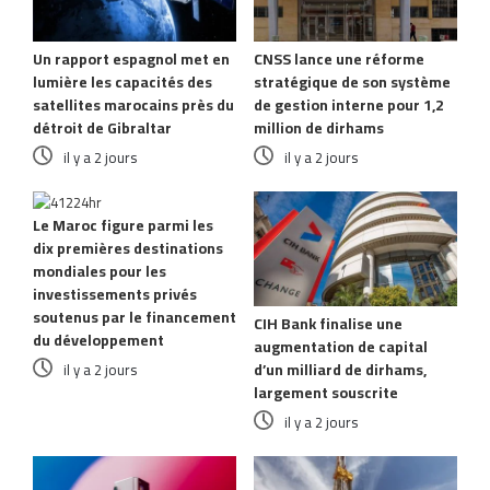
Un rapport espagnol met en
CNSS lance une réforme
lumière les capacités des
stratégique de son système
satellites marocains près du
de gestion interne pour 1,2
détroit de Gibraltar
million de dirhams
il y a 2 jours
il y a 2 jours
Le Maroc figure parmi les
dix premières destinations
mondiales pour les
investissements privés
soutenus par le financement
CIH Bank finalise une
du développement
augmentation de capital
d’un milliard de dirhams,
il y a 2 jours
largement souscrite
il y a 2 jours