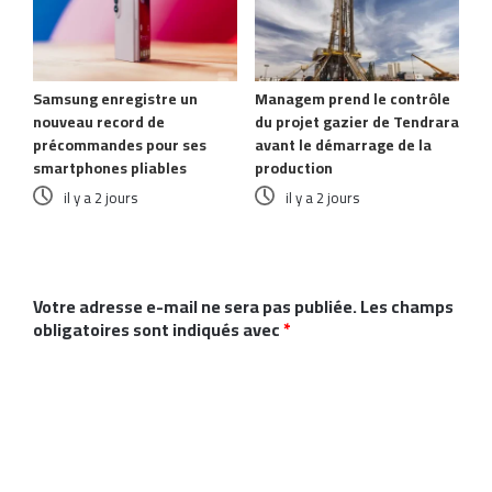
Samsung enregistre un
Managem prend le contrôle
nouveau record de
du projet gazier de Tendrara
précommandes pour ses
avant le démarrage de la
smartphones pliables
production
il y a 2 jours
il y a 2 jours
Laisser un commentaire
Votre adresse e-mail ne sera pas publiée.
Les champs
obligatoires sont indiqués avec
*
C
o
m
m