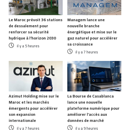
Le Maroc prévoit 36 stations
Managem lance une
de dessalement pour
nouvelle branche
renforcer sa sécurité
énergétique et mise sur le
hydrique à l’horizon 2030
gaz naturel pour accélérer
sa croissance
il y a 5 heures
il y a 7 heures
Azimut Holding mise sur le
La Bourse de Casablanca
Maroc et les marchés
lance une nouvelle
émergents pour accélérer
plateforme numérique pour
son expansion
améliorer l’accès aux
internationale
données de marché
il y a 7 heures
il y a 9 heures