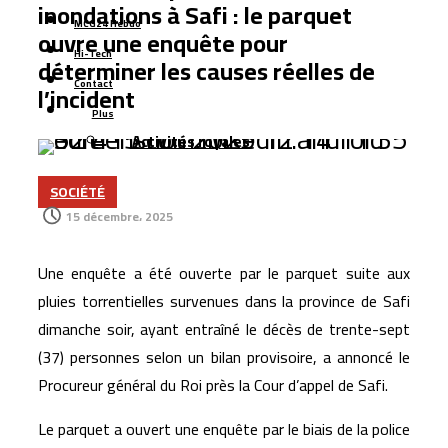
inondations à Safi : le parquet
africaine de batteries électriques, pour un
MCG24 Hebdo
ouvre une enquête pour
investissement de 65 milliards de dirhams
Hi-Tech
déterminer les causes réelles de
Le Maroc en tête en Afrique du Nord pour le soutien au
Contact
l’incident
libre-échange et à l’ouverture internationale
Plus
Activités royales
Le Maroc prévoit 36 stations de dessalement pour
renforcer sa sécurité hydrique à l’horizon 2030
SOCIÉTÉ
Managem lance une nouvelle branche énergétique et
15 décembre، 2025
mise sur le gaz naturel pour accélérer sa croissance
Azimut Holding mise sur le Maroc et les marchés
Une enquête a été ouverte par le parquet suite aux
émergents pour accélérer son expansion internationale
pluies torrentielles survenues dans la province de Safi
dimanche soir, ayant entraîné le décès de trente-sept
La Bourse de Casablanca lance une nouvelle plateforme
(37) personnes selon un bilan provisoire, a annoncé le
numérique pour améliorer l’accès aux données de
Procureur général du Roi près la Cour d’appel de Safi.
marché
Le parquet a ouvert une enquête par le biais de la police