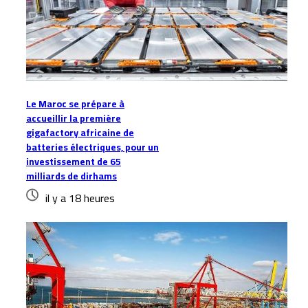
Le Maroc se prépare à
accueillir la première
gigafactory africaine de
batteries électriques, pour un
investissement de 65
milliards de dirhams
il y a 18 heures