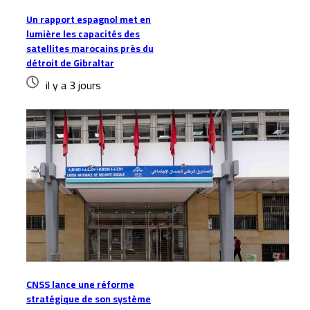
Un rapport espagnol met en
lumière les capacités des
satellites marocains près du
détroit de Gibraltar
il y a 3 jours
CNSS lance une réforme
stratégique de son système