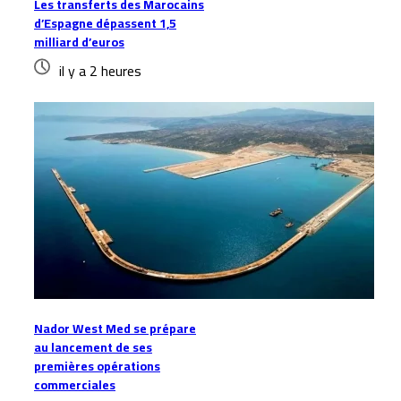
Les transferts des Marocains
d’Espagne dépassent 1,5
milliard d’euros
il y a 2 heures
Nador West Med se prépare
au lancement de ses
premières opérations
commerciales