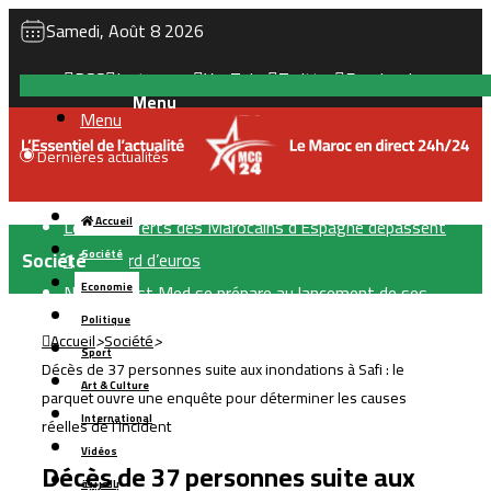
Samedi, Août 8 2026
RSS
Instagram
YouTube
Twitter
Facebook
Menu
Dernières actualités
Les transferts des Marocains d’Espagne dépassent
Accueil
Société
1,5 milliard d’euros
Société
Nador West Med se prépare au lancement de ses
Economie
premières opérations commerciales
Politique
Accueil
>
Société
>
Tanger : l’aéroport Ibn Battouta prépare son
Sport
Décès de 37 personnes suite aux inondations à Safi : le
changement d’échelle
Art & Culture
parquet ouvre une enquête pour déterminer les causes
Investissement émirati : Bouznika prépare une nouvelle
International
réelles de l’incident
transformation de son front de mer
Vidéos
Décès de 37 personnes suite aux
Le Maroc se prépare à accueillir la première gigafactory
بالعربية