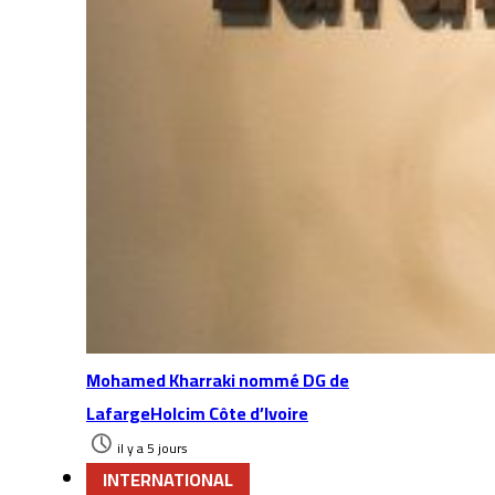
Mohamed Kharraki nommé DG de
LafargeHolcim Côte d’Ivoire
il y a 5 jours
INTERNATIONAL