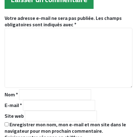
Votre adresse e-mail ne sera pas publiée.
Les champs
obligatoires sont indiqués avec
*
C
o
m
m
e
n
t
a
i
r
Nom
*
e
*
E-mail
*
Site web
Enregistrer mon nom, mon e-mail et mon site dans le
navigateur pour mon prochain commentaire.