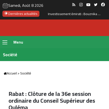
RSS
Instagram
YouTube
Twitte
Fa
Samedi, Août 8 2026
Dernières actualités
Le Maroc se prépare à accueillir la première gigafactory africaine de batteries électriques, pour un investissement de 65 milliards de dirhams
Menu
Société
Accueil
>
Société
Rabat : Clôture de la 36e session
ordinaire du Conseil Supérieur des
Ouléma