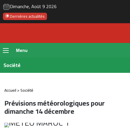
RSS
Instagram
YouTube
Twitter
Fac
Dimanche, Août 9 2026
Dernières actualités
Menu
Société
Accueil
>
Société
Prévisions météorologiques pour
dimanche 14 décembre