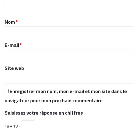
n
t
Nom
*
a
i
r
E-mail
*
e
*
Site web
Enregistrer mon nom, mon e-mail et mon site dans le
navigateur pour mon prochain commentaire.
Saisissez votre réponse en chiffres
18 + 18 =