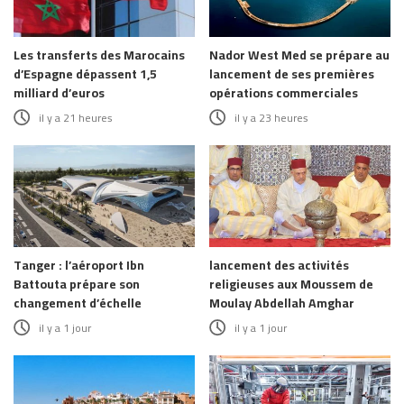
Les transferts des Marocains
Nador West Med se prépare au
d’Espagne dépassent 1,5
lancement de ses premières
milliard d’euros
opérations commerciales
il y a 21 heures
il y a 23 heures
Tanger : l’aéroport Ibn
lancement des activités
Battouta prépare son
religieuses aux Moussem de
changement d’échelle
Moulay Abdellah Amghar
il y a 1 jour
il y a 1 jour