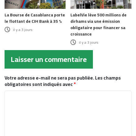
La Bourse de Casablanca porte
LabelVie lève 500 millions de
le flottant de CIH Bank à 35 %
dirhams via une émission
obligataire pour financer sa
il y a 3 jours
croissance
il y a 3 jours
Laisser un commentaire
Votre adresse e-mail ne sera pas publiée.
Les champs
obligatoires sont indiqués avec
*
C
o
m
m
e