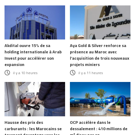
Akdital ouvre 15% de sa
Aya Gold & Silver renforce sa
holding internationale à Arab
présence au Maroc avec
Invest pour accélérer son
l’acquisition de trois nouveaux
expansion
projets miniers
il y a 10 heures
il y a 11 heures
Hausse des prix des
OCP accélère dans le
carburants : les Marocains se
dessalement : 410 millions de
tournent davantage vers les
m³ d’eau par an