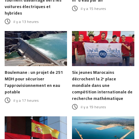
voitures électriques et
il y a 15 heures
hybrides
il y a 13 heures
Boulemane : un projet de 251
Six jeunes Marocains
MDH pour sécuriser
décrochent la 2ᵉ place
l’approvisionnement en eau
mondiale dans une
potable
compétition internationale de
recherche mathématique
il y a 17 heures
il y a 19 heures