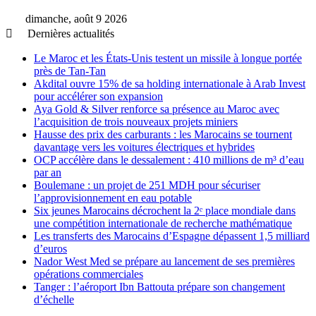
dimanche, août 9 2026
Dernières actualités
Le Maroc et les États-Unis testent un missile à longue portée
près de Tan-Tan
Akdital ouvre 15% de sa holding internationale à Arab Invest
pour accélérer son expansion
Aya Gold & Silver renforce sa présence au Maroc avec
l’acquisition de trois nouveaux projets miniers
Hausse des prix des carburants : les Marocains se tournent
davantage vers les voitures électriques et hybrides
OCP accélère dans le dessalement : 410 millions de m³ d’eau
par an
Boulemane : un projet de 251 MDH pour sécuriser
l’approvisionnement en eau potable
Six jeunes Marocains décrochent la 2ᵉ place mondiale dans
une compétition internationale de recherche mathématique
Les transferts des Marocains d’Espagne dépassent 1,5 milliard
d’euros
Nador West Med se prépare au lancement de ses premières
opérations commerciales
Tanger : l’aéroport Ibn Battouta prépare son changement
d’échelle