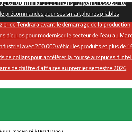
pital d’un milliard de dirhams, largement souscrite
de précommandes pour ses smartphones pliables
zier de Tendrara avant le démarrage de la production
ns d’euros pour moderniser le secteur de l’eau au Mar
ndustriel avec 200.000 véhicules produits et plus de 
s de dollars pour accélérer la course aux puces d’intell
ams de chiffre d’affaires au premier semestre 2026
Sidebar (barre latérale)
RSS
Instagram
YouTube
Twitter
 rural modernisé à Oulad Dahou