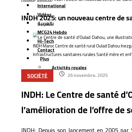
International
Vidéos
INDH 2025: un nouveau centre de s
بالعربية
MCG24 Hebdo
Hi-Tech
INDH Maroc Centre de santé rural Oulad Dahou Inez
Contact
Infrastructures sanitaires rurales Santé mère et en
Plus
Activités royales
SOCIÉTÉ
26 novembre، 2025
INDH: Le Centre de santé d’
l’amélioration de l’offre de s
INDH: Depuis son lancement en 2005 par S