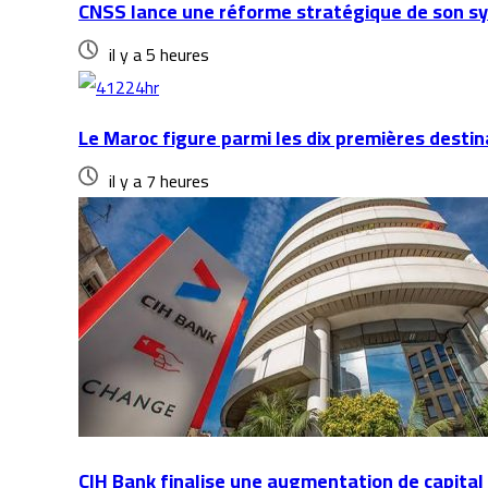
CNSS lance une réforme stratégique de son sys
il y a 5 heures
Le Maroc figure parmi les dix premières dest
il y a 7 heures
CIH Bank finalise une augmentation de capital 