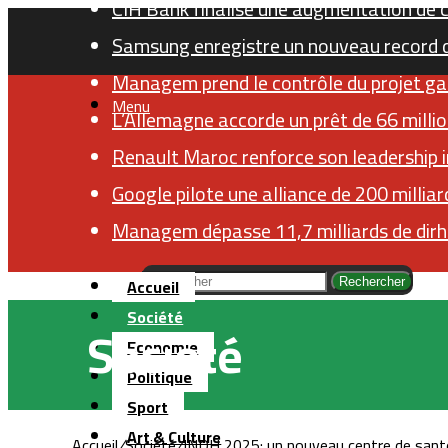
CIH Bank finalise une augmentation de ca
Samsung enregistre un nouveau record 
Managem prend le contrôle du projet ga
Menu
L’Allemagne accorde un prêt de 66 millio
Renault Maroc renforce son leadership i
Google pilote une alliance de 200 milliard
Managem dépasse 11,7 milliards de dirh
Accueil
Rechercher
Société
Société
Economie
Politique
Sport
Art & Culture
Accueil
/
Société
/
INDH 2025: un nouveau centre de santé