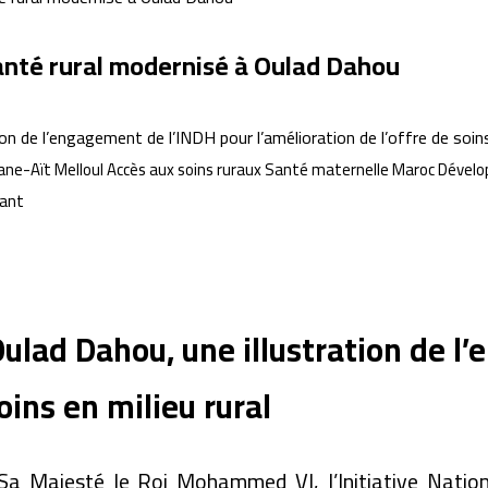
anté rural modernisé à Oulad Dahou
gane-Aït Melloul Accès aux soins ruraux Santé maternelle Maroc Déve
fant
Oulad Dahou, une illustration de l
oins en milieu rural
a Majesté le Roi Mohammed VI, l’Initiative Nati