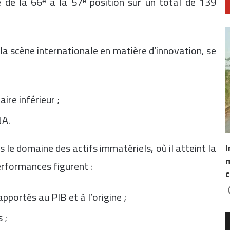
de la 66ᵉ à la 57ᵉ position sur un total de 139
la scène internationale en matière d’innovation, se
ire inférieur ;
NA.
 le domaine des actifs immatériels, où il atteint la
I
m
erformances figurent :
c
pportés au PIB et à l’origine ;
 ;