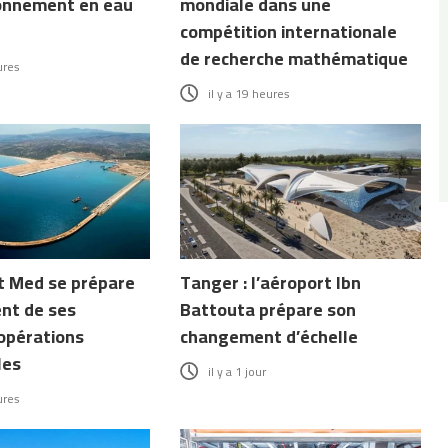
ionnement en eau
mondiale dans une
compétition internationale
de recherche mathématique
ures
il y a 19 heures
 Med se prépare
Tanger : l’aéroport Ibn
nt de ses
Battouta prépare son
opérations
changement d’échelle
les
il y a 1 jour
ures