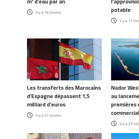
m³ d’eau par an
l’approvis
potable
il y a 16 heures
il y a 17 he
Les transferts des Marocains
Nador West
d’Espagne dépassent 1,5
au lanceme
milliard d’euros
premières 
commercia
il y a 21 heures
il y a 23 he