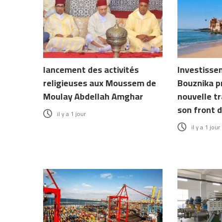
lancement des activités
Investissem
religieuses aux Moussem de
Bouznika p
Moulay Abdellah Amghar
nouvelle t
son front 
il y a 1 jour
il y a 1 jour