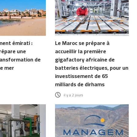
ent émirati :
Le Maroc se prépare à
répare une
accueillir la première
ransformation de
gigafactory africaine de
de mer
batteries électriques, pour un
investissement de 65
milliards de dirhams
il y a 2 jours