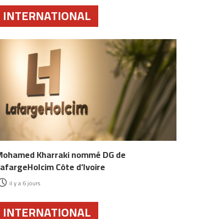
INTERNATIONAL
Mohamed Kharraki nommé DG de
afargeHolcim Côte d’Ivoire
il y a 6 jours
INTERNATIONAL