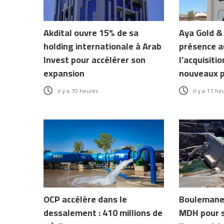
Akdital ouvre 15% de sa
Aya Gold & 
holding internationale à Arab
présence a
Invest pour accélérer son
l’acquisitio
expansion
nouveaux p
il y a 10 heures
il y a 11 he
OCP accélère dans le
Boulemane 
dessalement : 410 millions de
MDH pour s