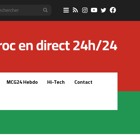
Sidebar
RSS
Instagram
YouTube
Twitter
Faceboo
Rechercher
(barre
latérale)
MCG24 Hebdo
Hi-Tech
Contact