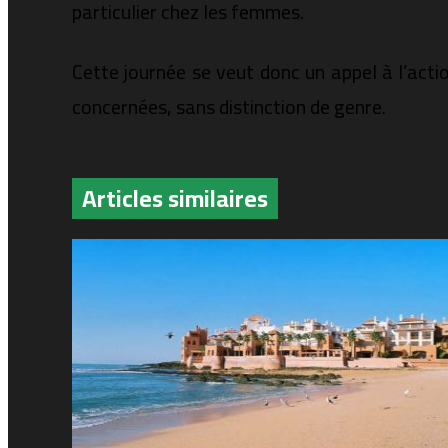
particulier chez les femmes.
Cette journée se veut donc un appel à l’actio
concernées, sans distinction de genre.
Articles similaires