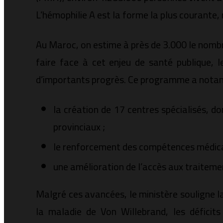
L’hémophilie A est la forme la plus courante, 
Au Maroc, on estime à près de 3.000 le nomb
faire face à cet enjeu de santé publique,
d’importants progrès. Ce programme a notam
la création de 17 centres spécialisés, d
provinciaux ;
le renforcement des compétences médical
une amélioration de l’accès aux traitemen
Malgré ces avancées, le ministère souligne l
la maladie de Von Willebrand, les déficits