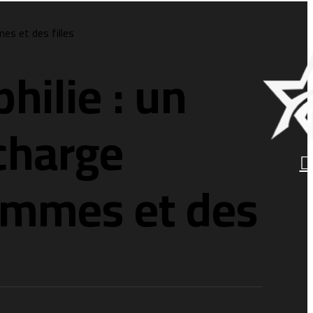
es et des filles
hilie : un
 charge
emmes et des