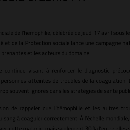
diale de l’hémophilie, célébrée ce jeudi 17 avril sous 
nté et de la Protection sociale lance une campagne n
s prenantes et les acteurs du domaine.
he continue visant à renforcer le diagnostic précoc
personnes atteintes de troubles de la coagulation. 
trop souvent ignorés dans les stratégies de santé publ
ion de rappeler que l’hémophilie et les autres tr
du sang à coaguler correctement. À l’échelle mondiale,
ec cette maladie, mais seulement 30 % d’entre elles s