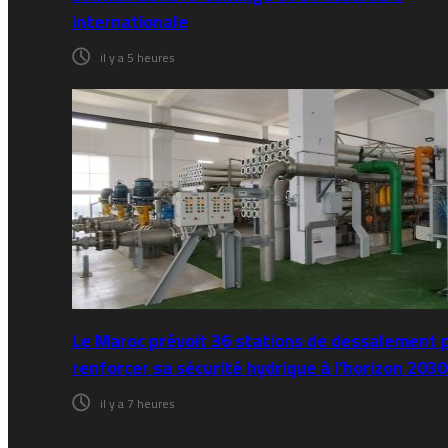
internationale
il y a 5 heures
Le Maroc prévoit 36 stations de dessalement 
renforcer sa sécurité hydrique à l’horizon 2030
il y a 7 heures