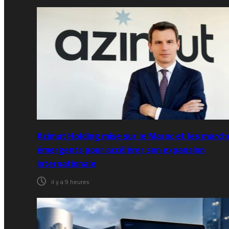
Azimut Holding mise sur le Maroc et les march
émergents pour accélérer son expansion
internationale
il y a 9 heures