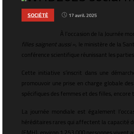
SOCIÉTÉ
17 avril، 2025
À l’occasion de la Journée mon
filles saignent aussi »
, le ministère de la Sa
conférence scientifique réunissant les partie
Cette initiative s’inscrit dans une démarc
promouvoir une prise en charge globale des 
spécifiques des femmes et des filles, encore 
La journée mondiale est également l’occas
héréditaires rares qui affectent la capacité 
(FMH), environ 1.253.000 personnes vivent av