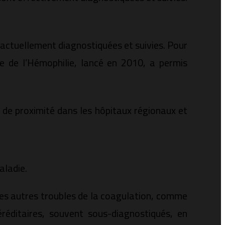
actuellement diagnostiquées et suivies. Pour
e de l’Hémophilie, lancé en 2010, a permis
 de proximité dans les hôpitaux régionaux et
aladie.
 les autres troubles de la coagulation, comme
éréditaires, souvent sous-diagnostiqués, en