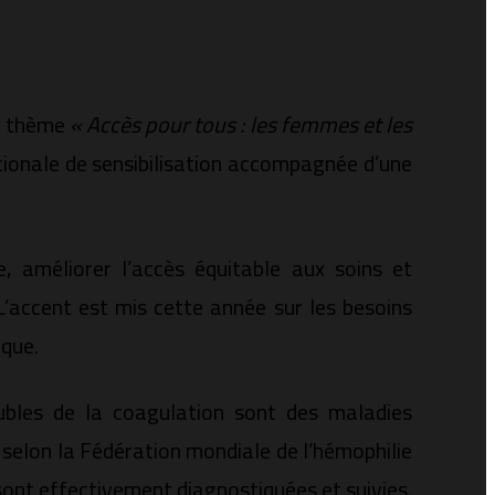
le thème
« Accès pour tous : les femmes et les
ationale de sensibilisation accompagnée d’une
e, améliorer l’accès équitable aux soins et
L’accent est mis cette année sur les besoins
ique.
oubles de la coagulation sont des maladies
 selon la Fédération mondiale de l’hémophilie
ont effectivement diagnostiquées et suivies.