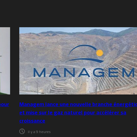
pour
Managem lance une nouvelle branche énergéti
et mise sur le gaz naturel pour accélérer sa
croissance
il y a 9 heures