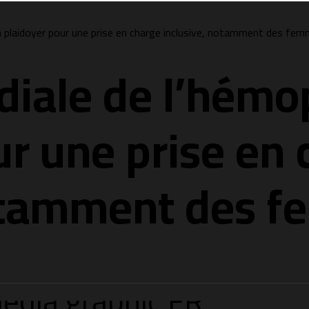
un plaidoyer pour une prise en charge inclusive, notamment des femm
iale de l’hémop
ur une prise en
notamment des f