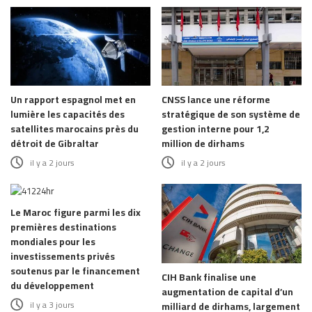
Un rapport espagnol met en
CNSS lance une réforme
lumière les capacités des
stratégique de son système de
satellites marocains près du
gestion interne pour 1,2
détroit de Gibraltar
million de dirhams
il y a 2 jours
il y a 2 jours
Le Maroc figure parmi les dix
premières destinations
mondiales pour les
investissements privés
soutenus par le financement
CIH Bank finalise une
du développement
augmentation de capital d’un
il y a 3 jours
milliard de dirhams, largement