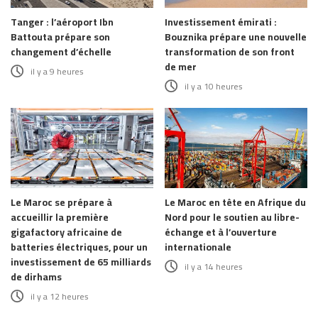
Tanger : l’aéroport Ibn
Investissement émirati :
Battouta prépare son
Bouznika prépare une nouvelle
changement d’échelle
transformation de son front
de mer
il y a 9 heures
il y a 10 heures
Le Maroc se prépare à
Le Maroc en tête en Afrique du
accueillir la première
Nord pour le soutien au libre-
gigafactory africaine de
échange et à l’ouverture
batteries électriques, pour un
internationale
investissement de 65 milliards
il y a 14 heures
de dirhams
il y a 12 heures