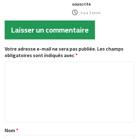
souscrite
il y a 3 jours
Laisser un commentaire
Votre adresse e-mail ne sera pas publiée.
Les champs
obligatoires sont indiqués avec
*
C
o
m
m
e
n
t
Nom
*
a