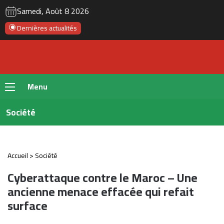
RSS
Instagram
YouTube
Twitter
Fac
Samedi, Août 8 2026
Dernières actualités
Menu
Société
Accueil
>
Société
Cyberattaque contre le Maroc – Une
ancienne menace effacée qui refait
surface