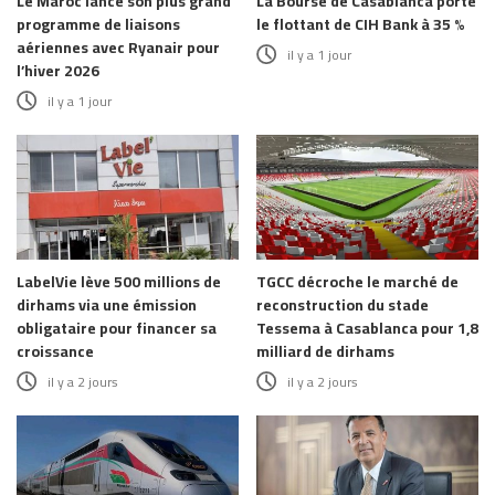
Le Maroc lance son plus grand
La Bourse de Casablanca porte
programme de liaisons
le flottant de CIH Bank à 35 %
aériennes avec Ryanair pour
il y a 1 jour
l’hiver 2026
il y a 1 jour
LabelVie lève 500 millions de
TGCC décroche le marché de
dirhams via une émission
reconstruction du stade
obligataire pour financer sa
Tessema à Casablanca pour 1,8
croissance
milliard de dirhams
il y a 2 jours
il y a 2 jours