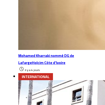
Mohamed Kharraki nommé DG de
LafargeHolcim Côte d’Ivoire
il y a 4 jours
INTERNATIONAL