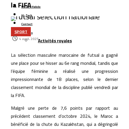
Casablanca : l’aéroport Mohammed V raccordé à la LGV
la FIFA
MCG24 Hebdo
Cap Holding renforce sa présence dans
Hi-Tech
l’agroalimentaire avec l’acquisition de Forafric Maroc
Contact
Les ventes de voitures dépassent 152.000 unités au
SPORT
Plus
Maroc, portées par les modèles électriques et les
4 avril، 2025
Activités royales
marques chinoises
Le Maroc se classe 106ᵉ au monde dans l’indice
La sélection masculine marocaine de futsal a gagné
mondial de résidence 2026
une place pour se hisser au 6e rang mondial, tandis que
Un rapport espagnol met en lumière les capacités des
l’équipe féminine a réalisé une progression
satellites marocains près du détroit de Gibraltar
impressionnante de 18 places, selon le dernier
classement mondial de la discipline publié vendredi par
la FIFA.
Malgré une perte de 7,6 points par rapport au
précédent classement d’octobre 2024, le Maroc a
bénéficié de la chute du Kazakhstan, qui a dégringolé