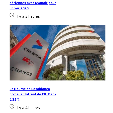
aériennes avec Ryanair pour
l’hiver 2026
il y a 3 heures
La Bourse de Casablanca
porte le flottant de CIH Bank
à 35 %
il y a 4 heures