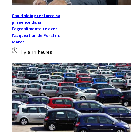
Cap Holding renforce sa
présence dans
l’agroalimentaire avec
l’acquisition de Forafric
Maroc
il y a 11 heures