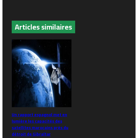
Articles similaires
Un rapport espagnol met en
lumière les capacités des
satellites marocains près du
détroit de Gibraltar