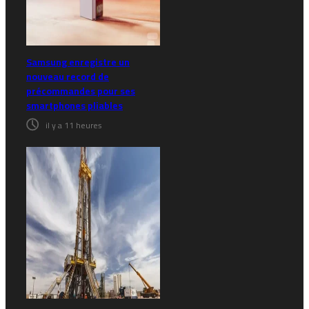
Samsung enregistre un
nouveau record de
précommandes pour ses
smartphones pliables
il y a 11 heures