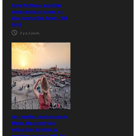
Royal Air Maroc parmi les
compagnies aériennes les
plus ponctuelles durant l’été
2026
il y a 2 jours
Les recettes touristiques du
Maroc dépassent 64,8
milliards de dirhams au
premier semestre 2026, les