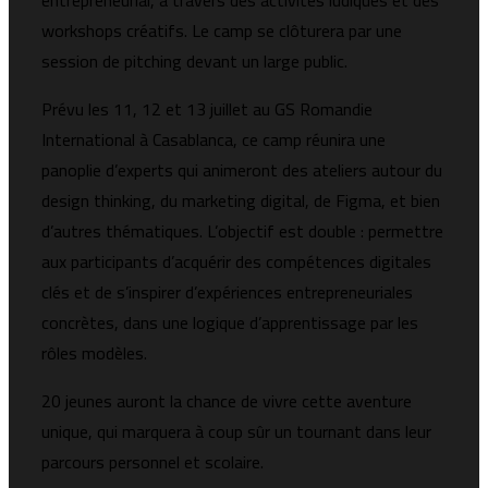
entrepreneurial, à travers des activités ludiques et des
workshops créatifs. Le camp se clôturera par une
session de pitching devant un large public.
Prévu les 11, 12 et 13 juillet au GS Romandie
International à Casablanca, ce camp réunira une
panoplie d’experts qui animeront des ateliers autour du
design thinking, du marketing digital, de Figma, et bien
d’autres thématiques. L’objectif est double : permettre
aux participants d’acquérir des compétences digitales
clés et de s’inspirer d’expériences entrepreneuriales
concrètes, dans une logique d’apprentissage par les
rôles modèles.
20 jeunes auront la chance de vivre cette aventure
unique, qui marquera à coup sûr un tournant dans leur
parcours personnel et scolaire.