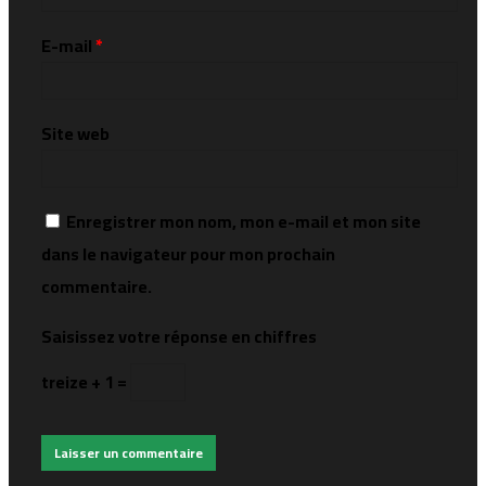
E-mail
*
Site web
Enregistrer mon nom, mon e-mail et mon site
dans le navigateur pour mon prochain
commentaire.
Saisissez votre réponse en chiffres
treize + 1 =