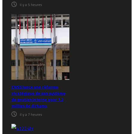
il y a 5 heures
CNSS lance une réforme
stratégique de son système
de gestion interne pour 1,2
million de dirhams
il y a 7 heures