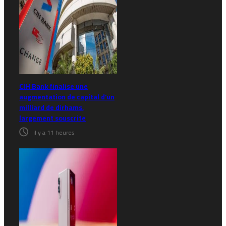
CIH Bank finalise une
augmentation de capital d’un
milliard de dirhams,
largement souscrite
il y a 11 heures