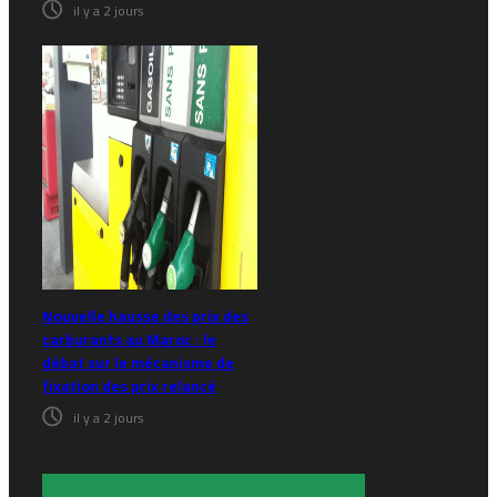
il y a 2 jours
Nouvelle hausse des prix des
carburants au Maroc : le
débat sur le mécanisme de
fixation des prix relancé
il y a 2 jours