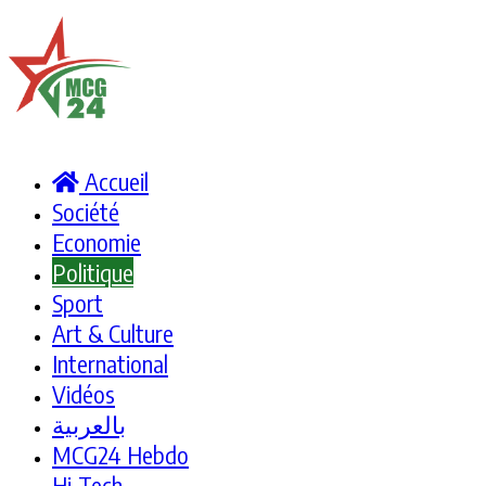
Accueil
Société
Economie
Politique
Sport
Art & Culture
International
Vidéos
بالعربية
MCG24 Hebdo
Hi-Tech