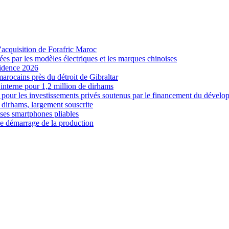
’acquisition de Forafric Maroc
es par les modèles électriques et les marques chinoises
sidence 2026
marocains près du détroit de Gibraltar
interne pour 1,2 million de dirhams
 pour les investissements privés soutenus par le financement du dével
 dirhams, largement souscrite
es smartphones pliables
le démarrage de la production