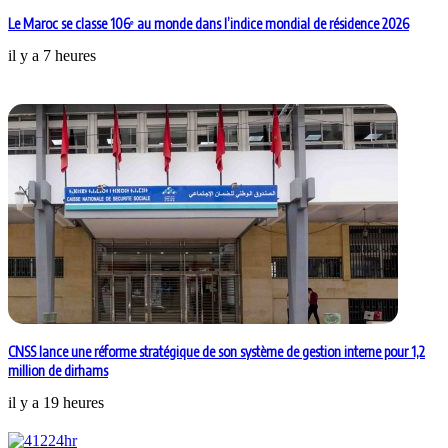
Le Maroc se classe 106ᵉ au monde dans l’indice mondial de résidence 2026
il y a 7 heures
CNSS lance une réforme stratégique de son système de gestion interne pour 1,2
million de dirhams
il y a 19 heures