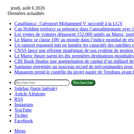
jeudi, août 6 2026
Dernières actualités
Casablanca : l’aéroport Mohammed V raccordé à la LGV
Cap Holding renforce sa présence dans l’agroalimentaire avec l
Les ventes de voitures dépassent 152.000 unités au Maroc, porté
Le Maroc se classe 106ᵉ au monde dans l’indice mondial de ré
Un rapport espagnol met en lumière les capacités des satellites 
CNSS lance une réforme stratégique de son système de gestion 
Le Maroc figure parmi les dix premières destinations mondiales
CIH Bank finalise une augmentation de capital d’un milliard de
Samsung enregistre un nouveau record de précommandes pour s
Managem prend le contrôle du projet gazier de Tendrara avant 
Rechercher
Sidebar (barre latérale)
Article Aléatoire
RSS
Instagram
YouTube
Twitter
Facebook
Menu