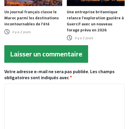
Un journal français classe le
Une entreprise britannique
Maroc parmi les destinations
relance l’exploration gazière à
incontournables de l’été
Guercif avec un nouveau
forage prévu en 2026
il y a 2 jours
il y a 2 jours
Laisser un commentaire
Votre adresse e-mail ne sera pas publiée.
Les champs
obligatoires sont indiqués avec
*
C
o
m
m
e