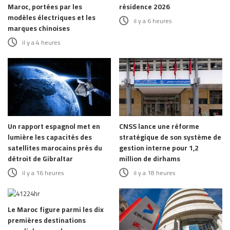
Maroc, portées par les
résidence 2026
modèles électriques et les
il y a 6 heures
marques chinoises
il y a 4 heures
Un rapport espagnol met en
CNSS lance une réforme
lumière les capacités des
stratégique de son système de
satellites marocains près du
gestion interne pour 1,2
détroit de Gibraltar
million de dirhams
il y a 16 heures
il y a 18 heures
Le Maroc figure parmi les dix
premières destinations