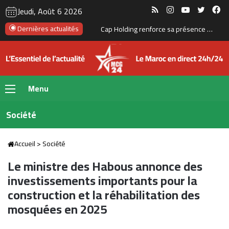
RSS
Instagram
YouTube
Twitte
Fa
Jeudi, Août 6 2026
Les ventes de voitures dépassent 152.000 unités au Maroc, portées par les modèles électriques et les marques chinoises
Dernières actualités
Menu
Société
Accueil
>
Société
Le ministre des Habous annonce des
investissements importants pour la
construction et la réhabilitation des
mosquées en 2025