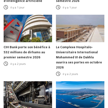
d’intelligence artificielle
semestre 2026
il y a 1 jour
il y a 1 jour
CIH Bank porte son bénéfice à
Le Complexe Hospitalo-
532 millions de dirhams au
Universitaire International
premier semestre 2026
Mohammed VI de Dakhla
ouvrira ses portes en octobre
il y a 2 jours
2026
il y a 2 jours