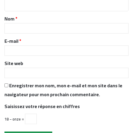
n
t
Nom
*
a
i
r
E-mail
*
e
*
Site web
Enregistrer mon nom, mon e-mail et mon site dans le
navigateur pour mon prochain commentaire.
Saisissez votre réponse en chiffres
18 − onze =