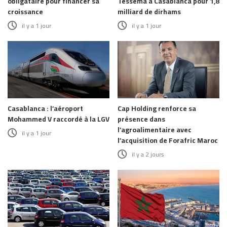
obligataire pour financer sa
Tessema à Casablanca pour 1,8
croissance
milliard de dirhams
il y a 1 jour
il y a 1 jour
Casablanca : l’aéroport
Cap Holding renforce sa
Mohammed V raccordé à la LGV
présence dans
l’agroalimentaire avec
il y a 1 jour
l’acquisition de Forafric Maroc
il y a 2 jours