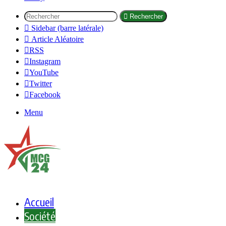
Rechercher
Sidebar (barre latérale)
Article Aléatoire
RSS
Instagram
YouTube
Twitter
Facebook
Menu
Accueil
Société