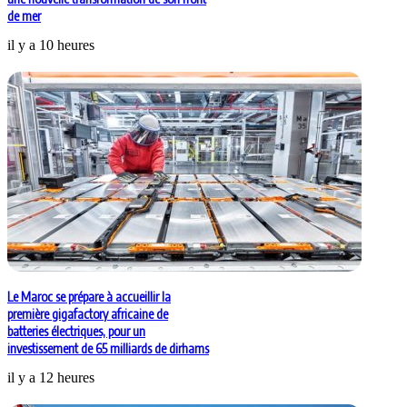
de mer
il y a 10 heures
Le Maroc se prépare à accueillir la
première gigafactory africaine de
batteries électriques, pour un
investissement de 65 milliards de dirhams
il y a 12 heures