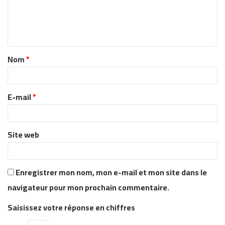
m
e
n
t
Nom
*
a
i
r
E-mail
*
e
*
Site web
Enregistrer mon nom, mon e-mail et mon site dans le
navigateur pour mon prochain commentaire.
Saisissez votre réponse en chiffres