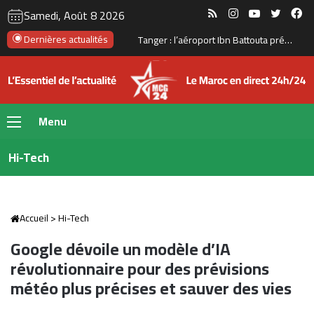
RSS
Instagram
YouTube
Twitte
Fa
Samedi, Août 8 2026
Dernières actualités
Investissement émirati : Bouznika prépare une nouvelle transformation de son front de mer
Menu
Hi-Tech
Accueil
>
Hi-Tech
Google dévoile un modèle d’IA
révolutionnaire pour des prévisions
météo plus précises et sauver des vies