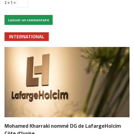
2 × 1 =
INTERNATIONAL
Mohamed Kharraki nommé DG de LafargeHolcim
Côte d’Ivoire