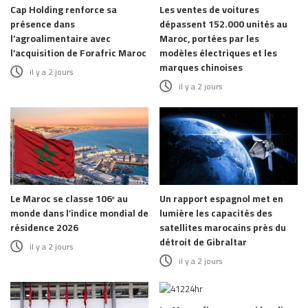
Cap Holding renforce sa
Les ventes de voitures
présence dans
dépassent 152.000 unités au
l’agroalimentaire avec
Maroc, portées par les
l’acquisition de Forafric Maroc
modèles électriques et les
marques chinoises
il y a 2 jours
il y a 2 jours
Le Maroc se classe 106ᵉ au
Un rapport espagnol met en
monde dans l’indice mondial de
lumière les capacités des
résidence 2026
satellites marocains près du
détroit de Gibraltar
il y a 2 jours
il y a 2 jours