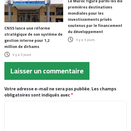
Le Maroc figure parmi les dix
premières destinations
mondiales pour les
investissements privés
soutenus par le financement
CNSS lance une réforme
du développement
stratégique de son système de
il y a 3 jours
gestion interne pour 1,2
million de dirhams
il y a 3 jours
Laisser un commentaire
Votre adresse e-mail ne sera pas publiée.
Les champs
obligatoires sont indiqués avec
*
C
o
m