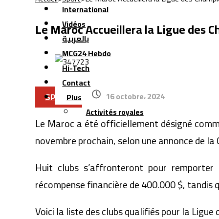
International
Vidéos
Le Maroc Accueillera la Ligue des 
بالعربية
MCG24 Hebdo
Hi-Tech
Contact
SPORT
16 octobre، 2024
Plus
Activités royales
Le Maroc a été officiellement désigné comme
novembre prochain, selon une annonce de la C
Huit clubs s’affronteront pour remporter 
récompense financière de 400.000 $, tandis qu
Voici la liste des clubs qualifiés pour la Lig