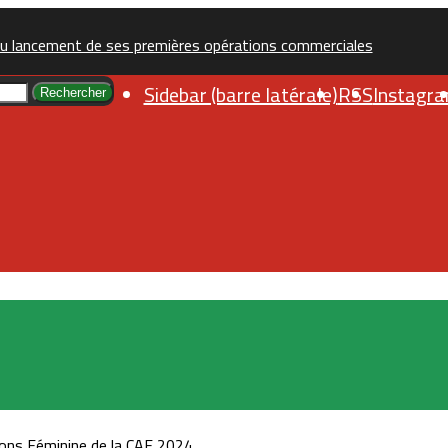
u lancement de ses premières opérations commerciales
Sidebar (barre latérale)
RSS
Instagr
Rechercher
ions Féminine de la CAF 2024