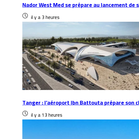
Nador West Med se prépare au lancement de s
il y a 3 heures
Tanger : l’aéroport Ibn Battouta prépare son 
il y a 13 heures