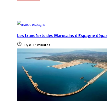
Articles similaires
Les transferts des Marocains d’Espagne dépass
il y a 32 minutes