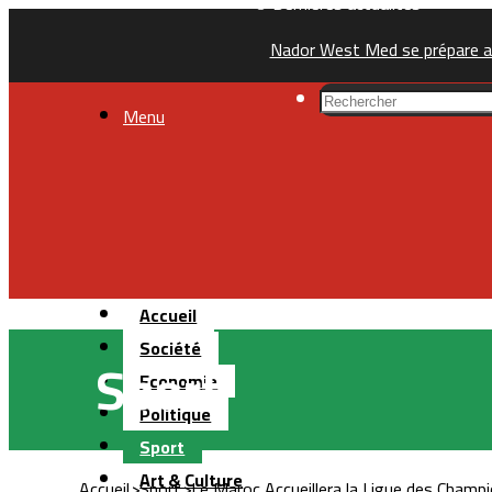
Dernières actualités
Nador West Med se prépare a
Menu
Accueil
Société
Sport
Economie
Politique
Sport
Art & Culture
Accueil
>
Sport
>
Le Maroc Accueillera la Ligue des Champ