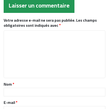
Laisser un commentaire
Votre adresse e-mail ne sera pas publiée.
Les champs
obligatoires sont indiqués avec
*
C
o
m
m
e
n
t
Nom
*
a
i
r
E-mail
*
e