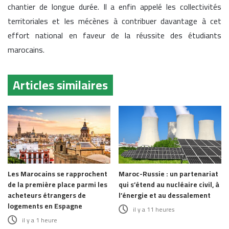
chantier de longue durée. Il a enfin appelé les collectivités
territoriales et les mécènes à contribuer davantage à cet
effort national en faveur de la réussite des étudiants
marocains.
Articles similaires
Les Marocains se rapprochent
Maroc-Russie : un partenariat
de la première place parmi les
qui s’étend au nucléaire civil, à
acheteurs étrangers de
l’énergie et au dessalement
logements en Espagne
il y a 11 heures
il y a 1 heure