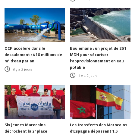
OCP accélère dans le
Boulemane : un projet de 251
dessalement : 410 millions de
MDH pour sécuriser
m³ d’eau par an
l’approvisionnement en eau
potable
il y a 2 jours
il y a 2 jours
Six jeunes Marocains
Les transferts des Marocains
décrochent la 2ᵉ place
d’Espagne dépassent 1,5