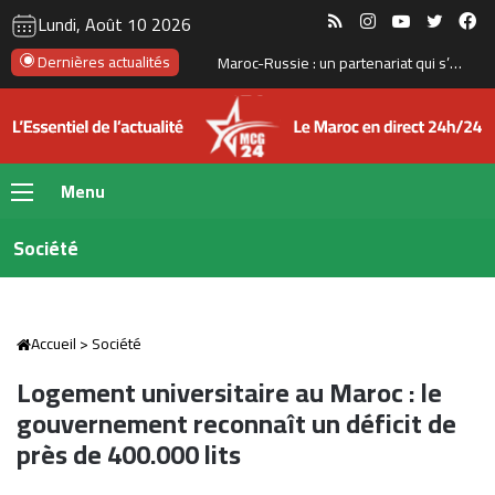
RSS
Instagram
YouTube
Twitte
Fa
Lundi, Août 10 2026
Dernières actualités
Défense : à Tan-Tan, le Maroc et les États-Unis franchissent un nouveau cap avec un premier tir réel
Menu
Société
Accueil
>
Société
Logement universitaire au Maroc : le
gouvernement reconnaît un déficit de
près de 400.000 lits