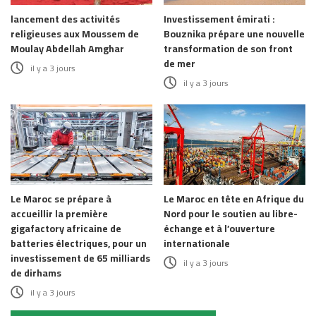
lancement des activités
Investissement émirati :
religieuses aux Moussem de
Bouznika prépare une nouvelle
Moulay Abdellah Amghar
transformation de son front
de mer
il y a 3 jours
il y a 3 jours
Le Maroc se prépare à
Le Maroc en tête en Afrique du
accueillir la première
Nord pour le soutien au libre-
gigafactory africaine de
échange et à l’ouverture
batteries électriques, pour un
internationale
investissement de 65 milliards
il y a 3 jours
de dirhams
il y a 3 jours