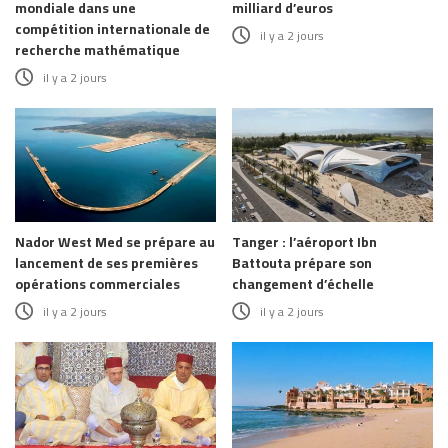
mondiale dans une
milliard d’euros
compétition internationale de
il y a 2 jours
recherche mathématique
il y a 2 jours
Nador West Med se prépare au
Tanger : l’aéroport Ibn
lancement de ses premières
Battouta prépare son
opérations commerciales
changement d’échelle
il y a 2 jours
il y a 2 jours