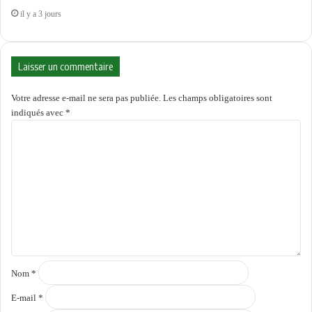
il y a 3 jours
Laisser un commentaire
Votre adresse e-mail ne sera pas publiée.
Les champs obligatoires sont
indiqués avec
*
C
o
m
m
e
n
t
a
i
r
e
Nom
*
*
E-mail
*