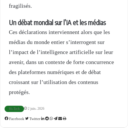
fragilisés.
Un débat mondial sur l’IA et les médias
Ces déclarations interviennent alors que les
médias du monde entier s’interrogent sur
l’impact de l’intelligence artificielle sur leur
avenir, dans un contexte de forte concurrence
des plateformes numériques et de débat
croissant sur l’utilisation des contenus
protégés.
2 juin، 2026
Hi-Tech
Facebook
Twitter
L
R
W
T
P
I
i
e
h
e
a
m