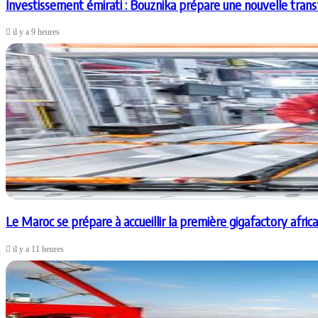
Investissement émirati : Bouznika prépare une nouvelle tran
il y a 9 heures
Le Maroc se prépare à accueillir la première gigafactory afric
il y a 11 heures