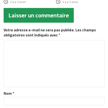
il y a 2 jours
il y a 2 jours
Laisser un commentaire
Votre adresse e-mail ne sera pas publiée.
Les champs
obligatoires sont indiqués avec
*
C
o
m
m
e
n
t
Nom
*
a
i