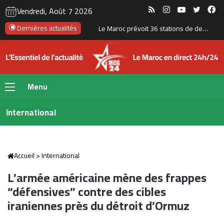
RSS
Instagram
YouTube
Twitte
Fa
Vendredi, Août 7 2026
Managem lance une nouvelle branche énergétique et mise sur le gaz naturel pour accélérer sa croissance
Dernières actualités
Menu
International
Accueil
>
International
L’armée américaine mène des frappes
“défensives” contre des cibles
iraniennes près du détroit d’Ormuz