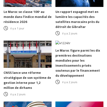
Le Maroc se classe 106ᵉ au
Un rapport espagnol met en
monde dans l’indice mondial de
lumière les capacités des
résidence 2026
satellites marocains près du
détroit de Gibraltar
il y a 1 jour
il y a 2 jours
Le Maroc figure parmi les dix
premières destinations
mondiales pour les
investissements privés
soutenus par le financement
CNSS lance une réforme
du développement
stratégique de son système de
il y a 2 jours
gestion interne pour 1,2
million de dirhams
il y a 2 jours