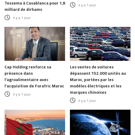
Tessema à Casablanca pour 1,8
il y a 1 jour
milliard de dirhams
il y a 1 jour
Cap Holding renforce sa
Les ventes de voitures
présence dans
dépassent 152.000 unités au
l’agroalimentaire avec
Maroc, portées par les
l’acquisition de Forafric Maroc
modèles électriques et les
marques chinoises
il y a 1 jour
il y a 1 jour