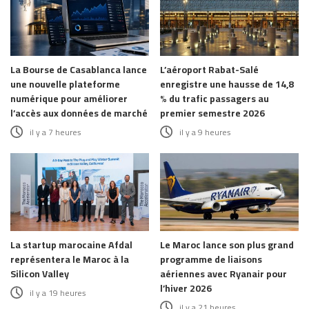
La Bourse de Casablanca lance
L’aéroport Rabat-Salé
une nouvelle plateforme
enregistre une hausse de 14,8
numérique pour améliorer
% du trafic passagers au
l’accès aux données de marché
premier semestre 2026
il y a 7 heures
il y a 9 heures
La startup marocaine Afdal
Le Maroc lance son plus grand
représentera le Maroc à la
programme de liaisons
Silicon Valley
aériennes avec Ryanair pour
l’hiver 2026
il y a 19 heures
il y a 21 heures