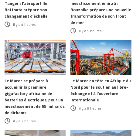
Tanger : l’aéroport Ibn
Investissement émirati :
Battouta prépare son
Bouznika prépare une nouvelle
changement d’échelle
transformation de son front
de mer
il y a 4 heures
il y a 5 heures
Le Maroc se prépare à
Le Maroc en tête en Afrique du
accueillir la première
Nord pour le soutien au libre-
gigafactory africaine de
échange et à l’ouverture
batteries électriques, pour un
internationale
investissement de 65 milliards
il y a 9 heures
de dirhams
il y a 7 heures