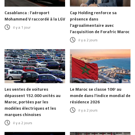
Casablanca : l’aéroport
Cap Holding renforce sa
Mohammed V raccordé à la LGV
présence dans
l’agroalimentaire avec
il y a 1 jour
l’acquisition de Forafric Maroc
il y a 2 jours
Les ventes de voitures
Le Maroc se classe 106ᵉ au
dépassent 152.000 unités au
monde dans l’indice mondial de
Maroc, portées par les
résidence 2026
modèles électriques et les
il y a 2 jours
marques chinoises
il y a 2 jours