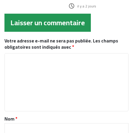
il y a 2 jours
Laisser un commentaire
Votre adresse e-mail ne sera pas publiée.
Les champs
obligatoires sont indiqués avec
*
C
o
m
m
e
n
t
Nom
*
a
i