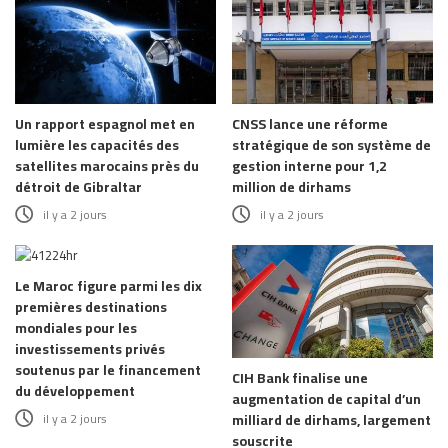
Un rapport espagnol met en
CNSS lance une réforme
lumière les capacités des
stratégique de son système de
satellites marocains près du
gestion interne pour 1,2
détroit de Gibraltar
million de dirhams
il y a 2 jours
il y a 2 jours
Le Maroc figure parmi les dix
premières destinations
mondiales pour les
investissements privés
soutenus par le financement
CIH Bank finalise une
du développement
augmentation de capital d’un
il y a 2 jours
milliard de dirhams, largement
souscrite