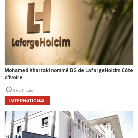
Mohamed Kharraki nommé DG de LafargeHolcim Côte
d’Ivoire
il y a 5 jours
INTERNATIONAL