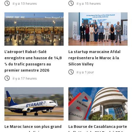
il y a 13 heures
il y a 15 heures
L’aéroport Rabat-Salé
La startup marocaine Afdal
enregistre une hausse de 14,8
représentera le Maroc à la
% du trafic passagers au
Silicon Valley
premier semestre 2026
il y a 1 jour
il y a 17 heures
Le Maroc lance son plus grand
La Bourse de Casablanca porte