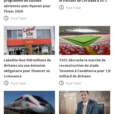
programme de liaisons
le flottant de CIH Bank à 35 %
aériennes avec Ryanair pour
il y a 1 jour
l’hiver 2026
il y a 1 jour
LabelVie lève 500 millions de
TGCC décroche le marché de
dirhams via une émission
reconstruction du stade
obligataire pour financer sa
Tessema à Casablanca pour 1,8
croissance
milliard de dirhams
il y a 1 jour
il y a 1 jour