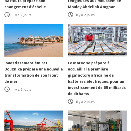
Battouta prépare son
religieuses aux Moussem de
changement d’échelle
Moulay Abdellah Amghar
il y a 2 jours
il y a 2 jours
Investissement émirati :
Le Maroc se prépare à
Bouznika prépare une nouvelle
accueillir la première
transformation de son front
gigafactory africaine de
de mer
batteries électriques, pour un
investissement de 65 milliards
il y a 2 jours
de dirhams
il y a 2 jours