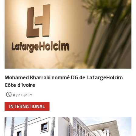
Mohamed Kharraki nommé DG de LafargeHolcim
Côte d’Ivoire
il y a 6 jours
INTERNATIONAL