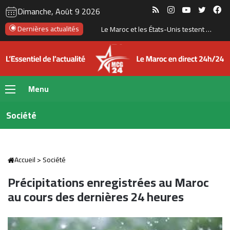
RSS
Instagram
YouTube
Twitte
Fa
Dimanche, Août 9 2026
Dernières actualités
Le Maroc et les États-Unis testent un missile à longue portée près de Tan-Tan
Menu
Société
Accueil
>
Société
Précipitations enregistrées au Maroc
au cours des dernières 24 heures