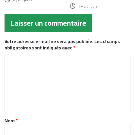
il y a 3 jours
Laisser un commentaire
Votre adresse e-mail ne sera pas publiée.
Les champs
obligatoires sont indiqués avec
*
C
o
m
m
e
n
t
Nom
*
a
i