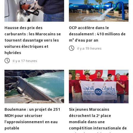
Hausse des prix des
OCP accélère dans le
carburants : les Marocains se
dessalement : 410 millions de
tournent davantage vers les
m³ d’eau par an
voitures électriques et
il y a 19 heures
hybrides
il y a 17 heures
Boulemane : un projet de 251
Six jeunes Marocains
MDH pour sécuriser
décrochent la 2ᵉ place
l’approvisionnement en eau
mondiale dans une
potable
compétition internationale de