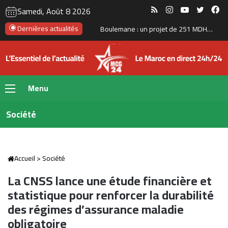
RSS
Instagram
YouTube
Twitte
Fa
Samedi, Août 8 2026
Six jeunes Marocains décrochent la 2ᵉ place mondiale dans une compétition internationale de recherche mathématique
Dernières actualités
Menu
Société
Accueil
>
Société
La CNSS lance une étude financière et
statistique pour renforcer la durabilité
des régimes d’assurance maladie
obligatoire