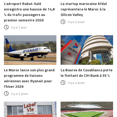
L’aéroport Rabat-Salé
La startup marocaine Afdal
enregistre une hausse de 14,8
représentera le Maroc à la
% du trafic passagers au
Silicon Valley
premier semestre 2026
il y a 2 jours
il y a 1 jour
Le Maroc lance son plus grand
La Bourse de Casablanca porte
programme de liaisons
le flottant de CIH Bank à 35 %
aériennes avec Ryanair pour
il y a 2 jours
l’hiver 2026
il y a 2 jours