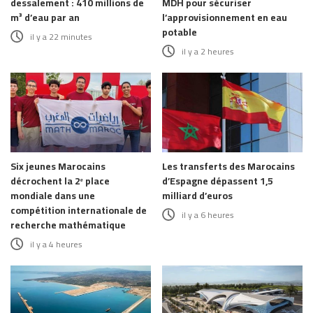
dessalement : 410 millions de
MDH pour sécuriser
m³ d’eau par an
l’approvisionnement en eau
potable
il y a 22 minutes
il y a 2 heures
Six jeunes Marocains
Les transferts des Marocains
décrochent la 2ᵉ place
d’Espagne dépassent 1,5
mondiale dans une
milliard d’euros
compétition internationale de
il y a 6 heures
recherche mathématique
il y a 4 heures