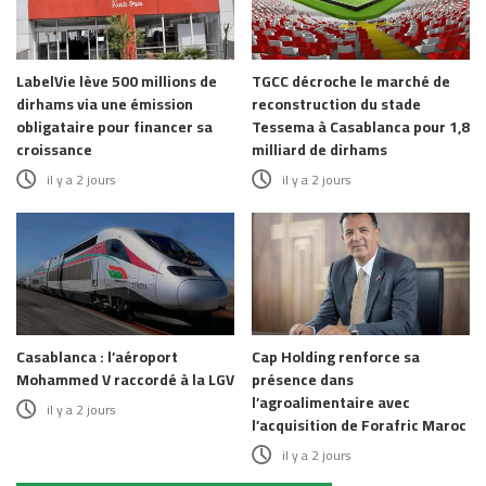
LabelVie lève 500 millions de
TGCC décroche le marché de
dirhams via une émission
reconstruction du stade
obligataire pour financer sa
Tessema à Casablanca pour 1,8
croissance
milliard de dirhams
il y a 2 jours
il y a 2 jours
Casablanca : l’aéroport
Cap Holding renforce sa
Mohammed V raccordé à la LGV
présence dans
l’agroalimentaire avec
il y a 2 jours
l’acquisition de Forafric Maroc
il y a 2 jours