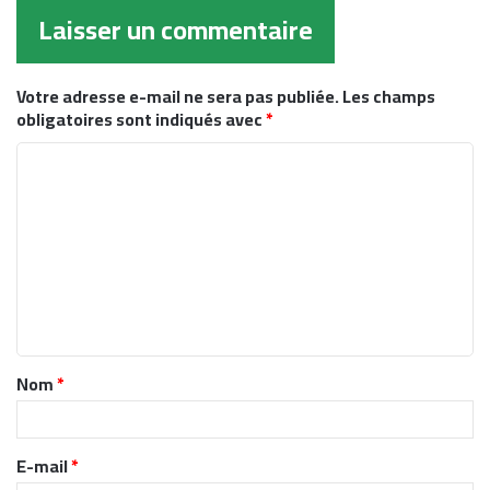
Laisser un commentaire
Votre adresse e-mail ne sera pas publiée.
Les champs
obligatoires sont indiqués avec
*
C
o
m
m
e
n
t
Nom
*
a
i
r
E-mail
*
e