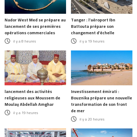
Nador West Med se prépare au
Tanger : l’aéroport Ibn
lancement de ses premières
Battouta prépare son
opérations commerciales
changement d’échelle
il y a 8 heures
il y a 19 heures
lancement des activités
Investissement émirati :
religieuses aux Moussem de
Bouznika prépare une nouvelle
Moulay Abdellah Amghar
transformation de son front
de mer
il y a 19 heures
il y a 20 heures