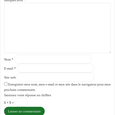
indiqués avec
*
C
o
m
m
e
n
t
a
i
r
e
Nom
*
*
E-mail
*
Site web
Enregistrer mon nom, mon e-mail et mon site dans le navigateur pour mon
prochain commentaire.
Saisissez votre réponse en chiffres
1 + 5 =