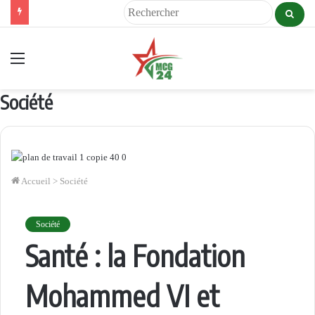
Reche
Menu
Société
Accueil
>
Société
Société
Santé : la Fondation
Mohammed VI et