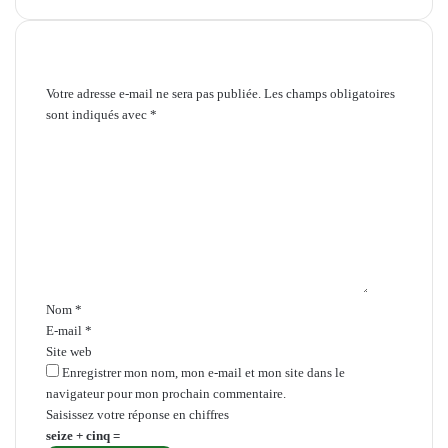
Laisser un commentaire
Votre adresse e-mail ne sera pas publiée.
Les champs obligatoires
sont indiqués avec
*
C
o
m
m
e
n
t
a
i
Nom
*
r
E-mail
*
e
Site web
*
Enregistrer mon nom, mon e-mail et mon site dans le
navigateur pour mon prochain commentaire.
Saisissez votre réponse en chiffres
seize + cinq =