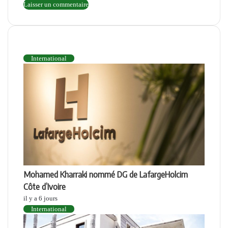
INTERNATIONAL
International
Mohamed Kharraki nommé DG de LafargeHolcim
Côte d’Ivoire
il y a 6 jours
International