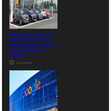
Renault Maroc renforce son
leadership industriel avec
200.000 véhicules produits et
plus de 167.000 unités
exportées
il y a 2 jours