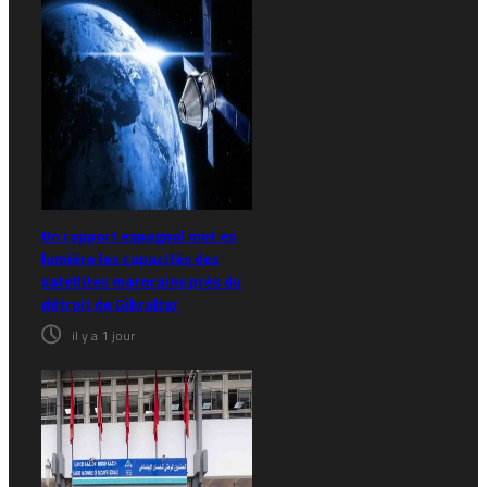
Un rapport espagnol met en
lumière les capacités des
satellites marocains près du
détroit de Gibraltar
il y a 1 jour