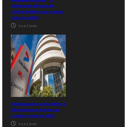
milliards de dirhams de
chiffre d’affaires au premier
semestre 2026
il y a 2 jours
CIH Bank porte son bénéfice à
532 millions de dirhams au
premier semestre 2026
il y a 2 jours