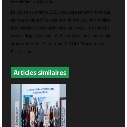
événement planétaire.
La Coupe du monde 2026 sera également historique
sur le plan sportif, puisqu’elle réunira pour la première
fois 48 sélections nationales. Au total, 104 matchs
seront disputés dans 16 villes hôtes, avec une finale
programmée le 19 juillet au
MetLife Stadium
aux
États-Unis.
Articles similaires