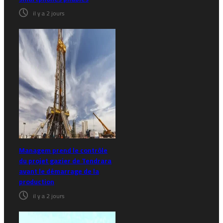
il y a 2 jours
Managem prend le contrôle
du projet gazier de Tendrara
avant le démarrage de la
production
il y a 2 jours