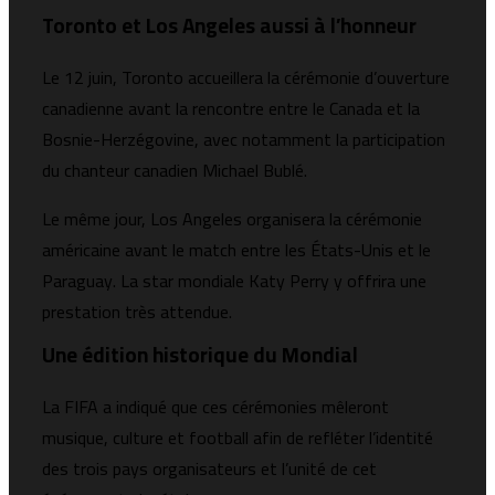
Toronto et Los Angeles aussi à l’honneur
Le 12 juin,
Toronto
accueillera la cérémonie d’ouverture
canadienne avant la rencontre entre le Canada et la
Bosnie-Herzégovine, avec notamment la participation
du chanteur canadien
Michael Bublé
.
Le même jour,
Los Angeles
organisera la cérémonie
américaine avant le match entre les États-Unis et le
Paraguay. La star mondiale
Katy Perry
y offrira une
prestation très attendue.
Une édition historique du Mondial
La FIFA a indiqué que ces cérémonies mêleront
musique, culture et football afin de refléter l’identité
des trois pays organisateurs et l’unité de cet