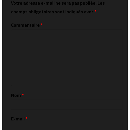
Votre adresse e-mail ne sera pas publiée.
Les
champs obligatoires sont indiqués avec
*
Commentaire
*
Nom
*
E-mail
*