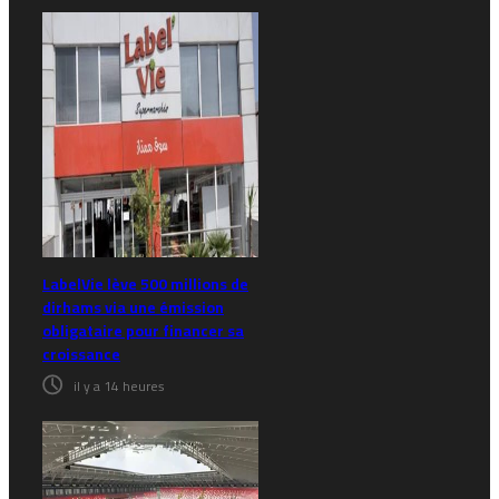
LabelVie lève 500 millions de
dirhams via une émission
obligataire pour financer sa
croissance
il y a 14 heures