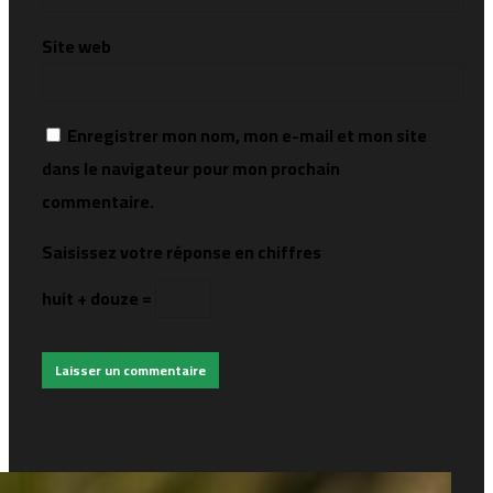
Site web
Enregistrer mon nom, mon e-mail et mon site
dans le navigateur pour mon prochain
commentaire.
Saisissez votre réponse en chiffres
huit + douze =