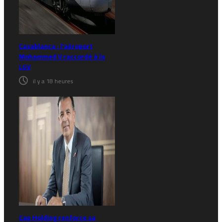
Casablanca : l’aéroport
Mohammed V raccordé à la
LGV
il y a 18 heures
Cap Holding renforce sa