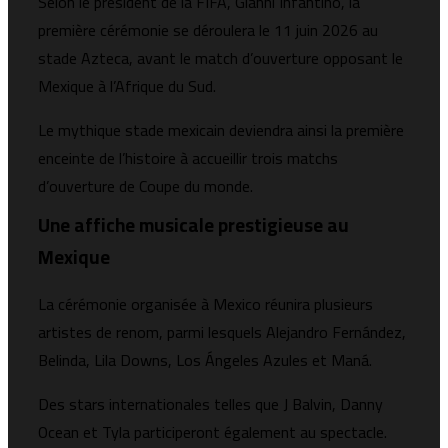
Selon le président de la FIFA,
Gianni Infantino
, la
première cérémonie se déroulera le 11 juin 2026 au
stade Azteca
, avant le match d’ouverture opposant le
Mexique à l’Afrique du Sud.
Le mythique stade mexicain deviendra ainsi la première
enceinte de l’histoire à accueillir trois matchs
d’ouverture de Coupe du monde.
Une affiche musicale prestigieuse au
Mexique
La cérémonie organisée à Mexico réunira plusieurs
artistes de renom, parmi lesquels
Alejandro Fernández
,
Belinda
,
Lila Downs
,
Los Ángeles Azules
et
Maná
.
Des stars internationales telles que
J Balvin
,
Danny
Ocean
et
Tyla
participeront également au spectacle.