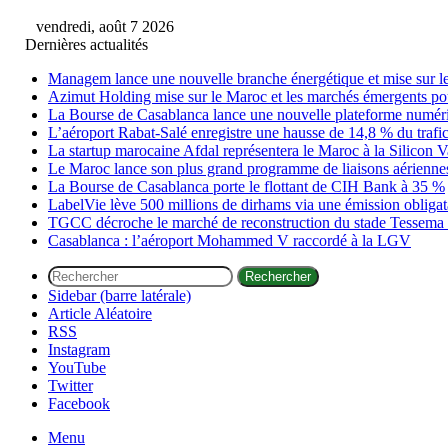
vendredi, août 7 2026
Dernières actualités
Managem lance une nouvelle branche énergétique et mise sur le 
Azimut Holding mise sur le Maroc et les marchés émergents pou
La Bourse de Casablanca lance une nouvelle plateforme numéri
L’aéroport Rabat-Salé enregistre une hausse de 14,8 % du trafi
La startup marocaine Afdal représentera le Maroc à la Silicon V
Le Maroc lance son plus grand programme de liaisons aérienne
La Bourse de Casablanca porte le flottant de CIH Bank à 35 %
LabelVie lève 500 millions de dirhams via une émission obligata
TGCC décroche le marché de reconstruction du stade Tessema à
Casablanca : l’aéroport Mohammed V raccordé à la LGV
Rechercher
Sidebar (barre latérale)
Article Aléatoire
RSS
Instagram
YouTube
Twitter
Facebook
Menu