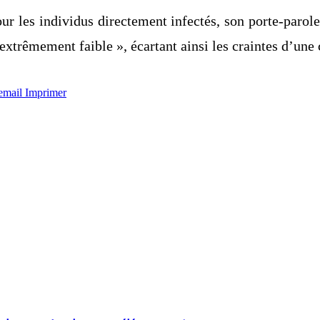
r les individus directement infectés, son porte-parole
trêmement faible », écartant ainsi les craintes d’une c
email
Imprimer