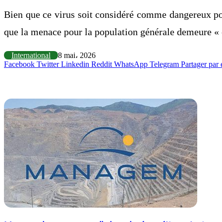
Bien que ce virus soit considéré comme dangereux pou
que la menace pour la population générale demeure « ex
International
8 mai، 2026
Facebook
Twitter
Linkedin
Reddit
WhatsApp
Telegram
Partager par 
Articles similaires