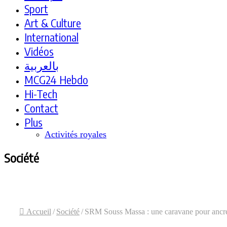
Sport
Art & Culture
International
Vidéos
بالعربية
MCG24 Hebdo
Hi-Tech
Contact
Plus
Activités royales
Société
Accueil
/
Société
/
SRM Souss Massa : une caravane pour ancrer 