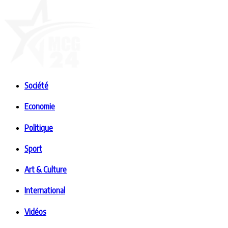
Société
Economie
Politique
Sport
Art & Culture
International
Vidéos